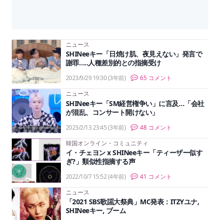
ニュース
SHINeeキー「日焼け肌、夜見えない」発言で
謝罪…..人種差別的との指摘受け
2023/9/29 19:30
(3年前)
65 コメント
ニュース
SHINeeキー「SM経営権争い」に言及…「会社
が混乱、コンサート開けない」
2023/2/13 23:45
(3年前)
48 コメント
韓国オンライン・コミュニティ
イ・チェヨン x SHINeeキー「ティーザー似す
ぎ?」類似性指摘する声
2022/10/7 15:52
(4年前)
41 コメント
ニュース
「2021 SBS歌謡大祭典」MC発表：ITZYユナ,
SHINeeキー, ブーム