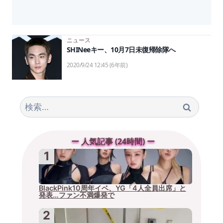
ニュース
SHINeeキー、10月7日未復帰除隊へ
2020/9/24 12:45
(6年前)
検
索:
ー 人気記事 (24時間) ー
BlackPink10周年イベ、YG「4人全員出席」と
発表…ファン不満爆発で