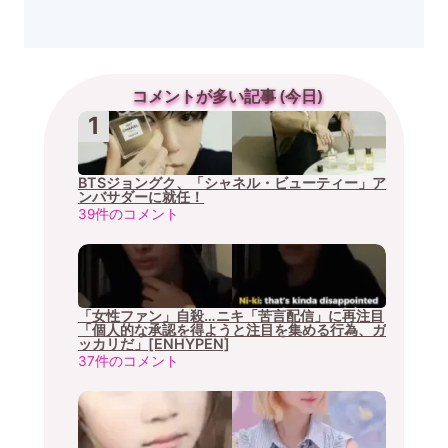
コメントが多い記事 (今日)
BTSジョングク、「シャネル・ビューティー」ア
ンバサダーに就任！
39件のコメント
「女性ファン」自殺…ニキ「苦言配信」に再注目
「個人的な承認を得ようと注目を集める行為、ガ
ッカリだ」[ENHYPEN]
37件のコメント