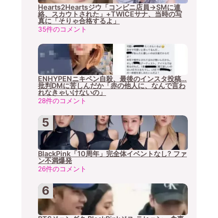
Hearts2Heartsジウ「コンビニ店員→SMに連
絡、スカウトされた」+TWICEサナ、当時の写
真に「そりゃ合格するよ」
35件のコメント
ENHYPENニキペン自殺、最後のインスタ投稿…
批判DMに苦しんだか「赤の他人に、なんで言わ
れなきゃいけないの」
28件のコメント
BlackPink「10周年」完全体イベントなし? ファ
ン不満爆発
26件のコメント