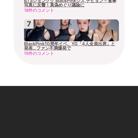
BTSジョングク,BlackPinkジス,テヒョン – 食事
写真に反響！真偽めぐり議論に
18件のコメント
BlackPink10周年イベ、YG「4人全員出席」と
発表…ファン不満爆発で
15件のコメント