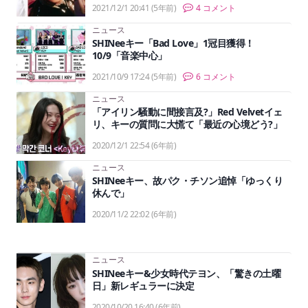
2021/12/1 20:41
(5年前)
4 コメント
ニュース
SHINeeキー「Bad Love」1冠目獲得！
10/9「音楽中心」
2021/10/9 17:24
(5年前)
6 コメント
ニュース
「アイリン騒動に間接言及?」Red Velvetイェ
リ、キーの質問に大慌て「最近の心境どう?」
2020/12/1 22:54
(6年前)
ニュース
SHINeeキー、故パク・チソン追悼「ゆっくり
休んで」
2020/11/2 22:02
(6年前)
ニュース
SHINeeキー&少女時代テヨン、「驚きの土曜
日」新レギュラーに決定
2020/10/20 16:40
(6年前)