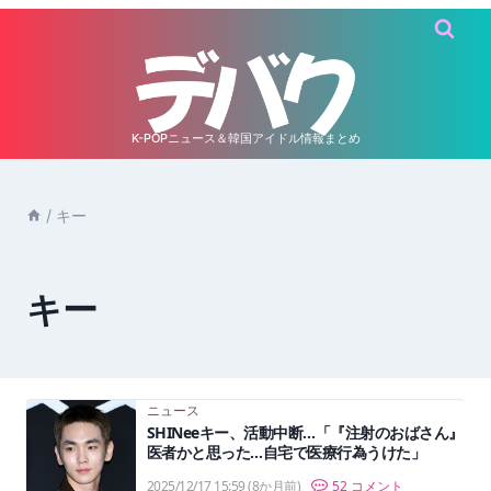
内
容
を
ス
キ
K-POPニュース＆韓国アイドル情報まとめ
ッ
プ
/
キー
キー
ニュース
SHINeeキー、活動中断…「『注射のおばさん』
医者かと思った…自宅で医療行為うけた」
2025/12/17 15:59
(8か月前)
52 コメント