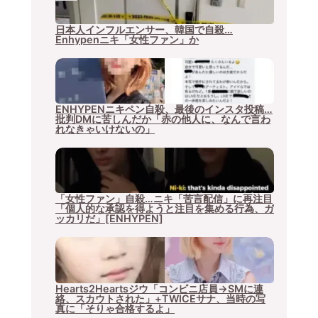
日本人インフルエンサー、韓国で自殺…
Enhypenニキ「女性ファン」か
ENHYPENニキペン自殺、最後のインスタ投稿…
批判DMに苦しんだか「赤の他人に、なんで言わ
れなきゃいけないの」
「女性ファン」自殺…ニキ「苦言配信」に再注目
「個人的な承認を得ようと注目を集める行為、ガ
ッカリだ」[ENHYPEN]
Hearts2Heartsジウ「コンビニ店員→SMに連
絡、スカウトされた」+TWICEサナ、当時の写
真に「そりゃ合格するよ」