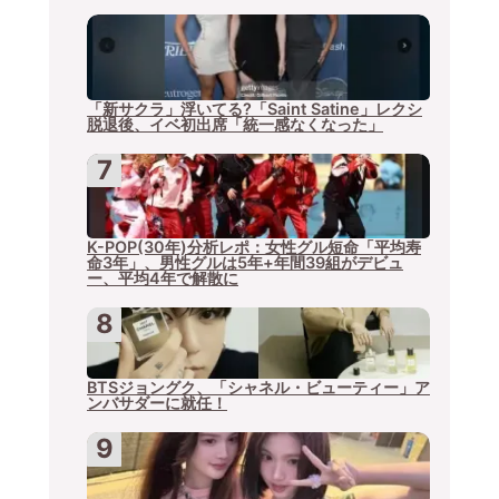
「新サクラ」浮いてる?「Saint Satine」レクシ
脱退後、イベ初出席「統一感なくなった」
K-POP(30年)分析レポ：女性グル短命「平均寿
命3年」、男性グルは5年+年間39組がデビュ
ー、平均4年で解散に
BTSジョングク、「シャネル・ビューティー」ア
ンバサダーに就任！