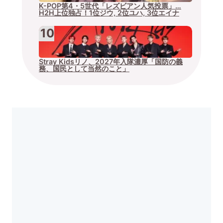
K-POP第4・5世代「レズビアン人気投票」…
H2H上位独占！1位ジウ, 2位ユハ, 3位エイナ
Stray Kidsリノ、2027年入隊濃厚「国防の義
務、国民として当然のこと」