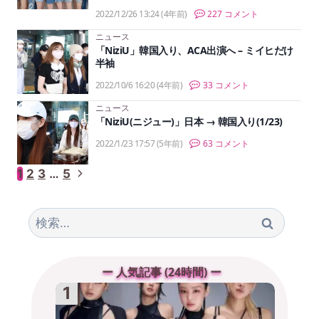
2022/12/26 13:24
(4年前)
227 コメント
ニュース
「NiziU」韓国入り、ACA出演へ – ミイヒだけ
半袖
2022/10/6 16:20
(4年前)
33 コメント
ニュース
「NiziU(ニジュー)」日本 → 韓国入り(1/23)
2022/1/23 17:57
(5年前)
63 コメント
ペ
次
1
2
3
…
5
の
ー
ペ
検
ー
ジ
索:
ジ
ナ
ー 人気記事 (24時間) ー
ビ