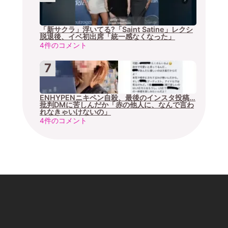
「新サクラ」浮いてる?「Saint Satine」レクシ
脱退後、イベ初出席「統一感なくなった」
4件のコメント
ENHYPENニキペン自殺、最後のインスタ投稿…
批判DMに苦しんだか「赤の他人に、なんで言わ
れなきゃいけないの」
4件のコメント