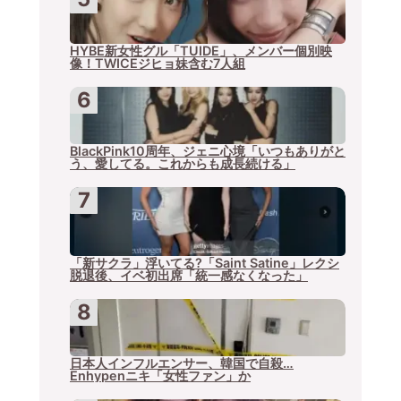
HYBE新女性グル「TUIDE」、メンバー個別映
像！TWICEジヒョ妹含む7人組
BlackPink10周年、ジェニ心境「いつもありがと
う、愛してる。これからも成長続ける」
「新サクラ」浮いてる?「Saint Satine」レクシ
脱退後、イベ初出席「統一感なくなった」
日本人インフルエンサー、韓国で自殺…
Enhypenニキ「女性ファン」か