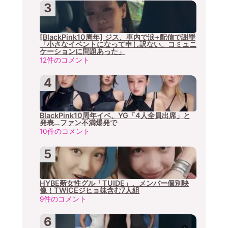
[BlackPink10周年] ジス、車内で涙+配信で謝罪
「小さなイベントになって申し訳ない。コミュニ
ケーションに問題あった」
12件のコメント
BlackPink10周年イベ、YG「4人全員出席」と
発表…ファン不満爆発で
10件のコメント
HYBE新女性グル「TUIDE」、メンバー個別映
像！TWICEジヒョ妹含む7人組
9件のコメント