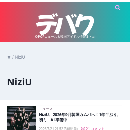
内
容
を
ス
キ
K-POPニュース＆韓国アイドル情報まとめ
ッ
プ
/
NiziU
NiziU
ニュース
NiziU、2026年9月韓国カムバへ！1年半ぶり、
初ミニAL準備中
2026/7/21 21:52
(3週間前)
21 コメント