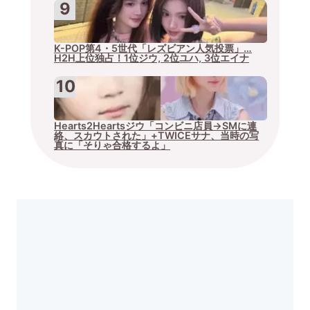
K-POP第4・5世代「レズビアン人気投票」…
H2H上位独占！1位ジウ, 2位ユハ, 3位エイナ
Hearts2Heartsジウ「コンビニ店員→SMに連
絡、スカウトされた」+TWICEサナ、当時の写
真に「そりゃ合格するよ」