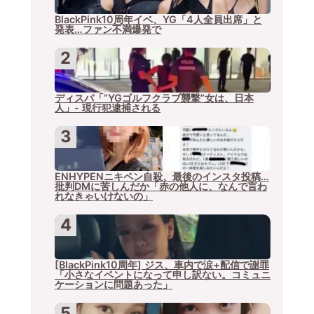
ゲ
BlackPink10周年イベ、YG「4人全員出席」と
発表…ファン不満爆発で
ー
シ
ョ
ディスパ「”YGゴルフクラブ襲撃”女は、日本
人」- 現行犯逮捕される
ン
ENHYPENニキペン自殺、最後のインスタ投稿…
批判DMに苦しんだか「赤の他人に、なんで言わ
れなきゃいけないの」
[BlackPink10周年] ジス、車内で涙+配信で謝罪
「小さなイベントになって申し訳ない。コミュニ
ケーションに問題あった」