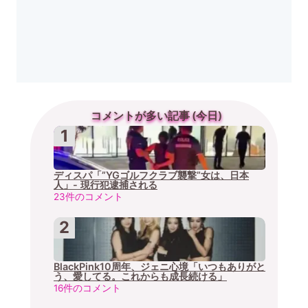
コメントが多い記事 (今日)
ディスパ「”YGゴルフクラブ襲撃”女は、日本
人」- 現行犯逮捕される
23件のコメント
BlackPink10周年、ジェニ心境「いつもありがと
う、愛してる。これからも成長続ける」
16件のコメント