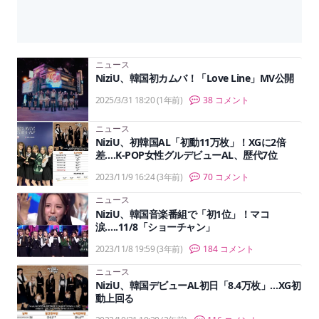
ニュース
NiziU、韓国初カムバ！「Love Line」MV公開
2025/3/31 18:20
(1年前)
38 コメント
ニュース
NiziU、初韓国AL「初動11万枚」！XGに2倍
差….K-POP女性グルデビューAL、歴代7位
2023/11/9 16:24
(3年前)
70 コメント
ニュース
NiziU、韓国音楽番組で「初1位」！マコ
涙…..11/8「ショーチャン」
2023/11/8 19:59
(3年前)
184 コメント
ニュース
NiziU、韓国デビューAL初日「8.4万枚」…XG初
動上回る