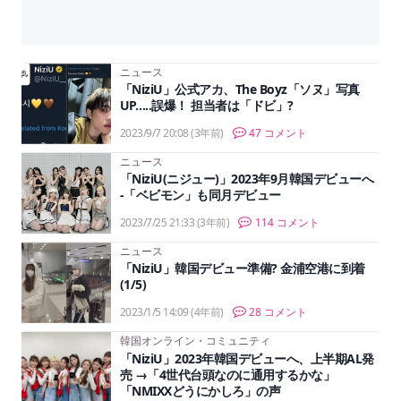
ニュース
「NiziU」公式アカ、The Boyz「ソヌ」写真
UP…..誤爆！ 担当者は「ドビ」?
2023/9/7 20:08
(3年前)
47 コメント
ニュース
「NiziU(ニジュー)」2023年9月韓国デビューへ
-「ベビモン」も同月デビュー
2023/7/25 21:33
(3年前)
114 コメント
ニュース
「NiziU」韓国デビュー準備? 金浦空港に到着
(1/5)
2023/1/5 14:09
(4年前)
28 コメント
韓国オンライン・コミュニティ
「NiziU」2023年韓国デビューへ、上半期AL発
売 →「4世代台頭なのに通用するかな」
「NMIXXどうにかしろ」の声