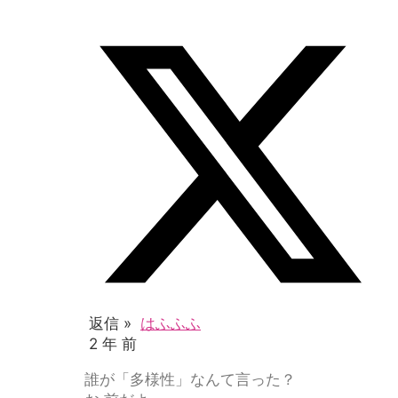
返信 »
はふふふ
2 年 前
誰が「多様性」なんて言った？