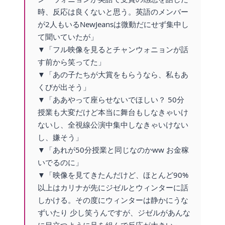
時、反応は良くないと思う。英語のメンバー
が2人もいるNewJeansは微動だにせず集中し
て聞いていたが」
▼「フル映像を見るとチャンウォニョンが話
す前から笑ってた」
▼「あの子たちが大賞をもらうなら、私もあ
くびが出そう」
▼「ああやって座らせないでほしい？ 50分
授業も大変だけど本当に舞台もしなきゃいけ
ないし、全視線公演中集中しなきゃいけない
し、嫌そう」
▼「あれが50分授業と同じなのかww お金稼
いでるのに」
▼「映像を見てきたんだけど、ほとんど90%
以上はカリナが先にジゼルとウィンターに話
しかける。その度にウィンターは静かにうな
ずいたり 少し笑うんですが、ジゼルがあんな
に目立つように足を組んで反応が大きい」