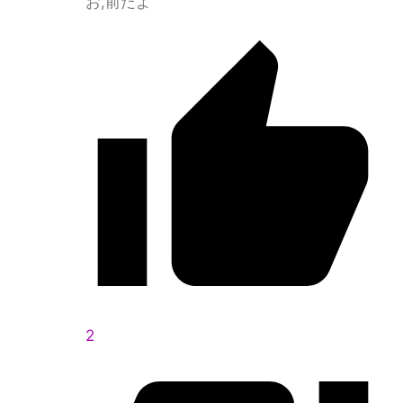
お,前だよ
2