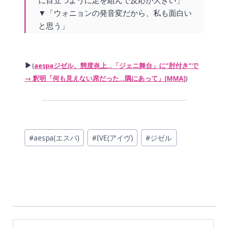
▼「ウォニョンの発音変だから、私も面白い
と思う」
▶
(
aespaジゼル、態度炎上…「ジェニ舞台」に”肘付き”で
→ 釈明「何も見えない席だった…隅にあって」[MMA]
)
投
#
aespa(エスパ)
#
IVE(アイヴ)
#
ジゼル
稿
タ
グ: