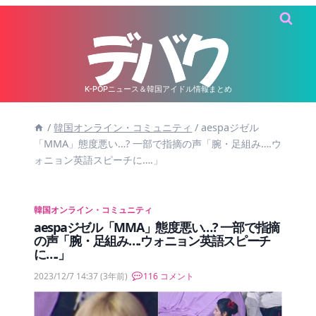
内
容
を
ス
キ
K-POPニュース＆韓国アイドル情報まとめ
ッ
/
韓国オンライン・コミュニティ
/
aespaジゼル
プ
「MMA」態度悪い…? 一部で指摘の声「腕・足組み….ウ
ォニョン英語スピーチに….」
韓国オンライン・コミュニティ
aespaジゼル「MMA」態度悪い…? 一部で指摘
の声「腕・足組み….ウォニョン英語スピーチ
に….」
2023/12/7 14:37
(3年前)
116 コメント