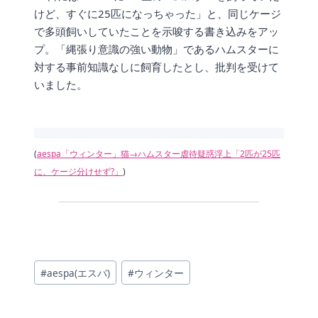
けど、すぐに25匹になっちゃった」と、同じケージ
で多頭飼いしていたことを示唆する書き込みをアッ
プ。「縄張り意識の強い動物」であるハムスターに
対する事前知識なしに飼育したとし、批判を受けて
いました。
(
aespa「ウィンター」猫→ハムスター虐待疑惑浮上「2匹が25匹
に、ケージ分けせず?」
)
投
#
aespa(エスパ)
#
ウィンター
稿
タ