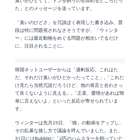
臭いがひどくて、トンを飼うのを諦めるところだっ
た」とのメッセージを送っています。
「臭いのひどさ」を冗談ぽく表現した書き込み。普
段は特に問題視されなさそうですが、「ウィンタ
ー」には最近動物をめぐる問題が相次いでるだけ
に、注目されることに。
韓国ネットユーザーからは「過剰反応。これはた
だ、それだけ臭いがひどかったってこと」,「これだ
け見たら当然冗談だろうけど、他の発言と合わさっ
て良くないように見える」,「正直、愛情があれば簡
単に言えないよ」といった反応が寄せられていま
す。
ウィンターは先月25日、「猫」の動画をアップし、
その乱暴な接し方で議論を呼んでいました。また、
31日にはBubbleに「2匹のハムスターを飼っていた