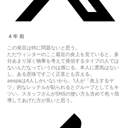
4 年 前
この発言は特に問題ないと思う。
ただウィンターのここ最近の炎上を見ていると、多
分あまり深く物事を考えて発信するタイプの人では
ないんだなっていうのは感じる。本人に悪気はない
し、ある意味ですごく正直とも言える。
aespaは4人しかいないから、1人が「炎上するヤ
ツ」的なレッテルが貼られるとグループとしてもキ
ツい。スタッフさんがSNSの使い方も含めて色々指
導してあげた方が良いと思う。