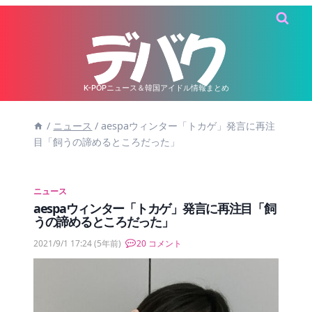
内
容
を
ス
キ
K-POPニュース＆韓国アイドル情報まとめ
ッ
/
ニュース
/
aespaウィンター「トカゲ」発言に再注
プ
目「飼うの諦めるところだった」
ニュース
aespaウィンター「トカゲ」発言に再注目「飼
うの諦めるところだった」
2021/9/1 17:24
(5年前)
20 コメント