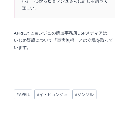
い」「心からヒョンジュさんに許しを請うて
ほしい」
APRILとヒョンジュの所属事務所DSPメディアは、
いじめ疑惑について「事実無根」との立場を取って
います。
投
#
APRIL
#
イ・ヒョンジュ
#
ジンソル
稿
タ
グ: