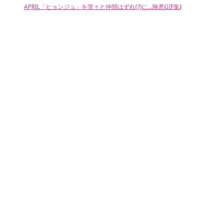
APRIL「ヒョンジュ」を堂々と仲間はずれ(?)に…険悪GIF集
)