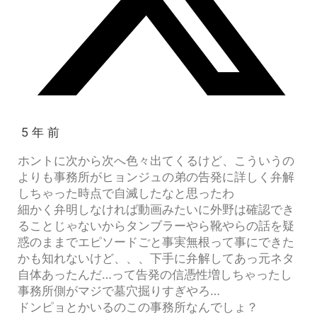
5 年 前
ホントに次から次へ色々出てくるけど、こういうの
よりも事務所がヒョンジュの弟の告発に詳しく弁解
しちゃった時点で自滅したなと思ったわ
細かく弁明しなければ動画みたいに外野は確認でき
ることじゃないからタンブラーやら靴やらの話を疑
惑のままでエピソードごと事実無根って事にできた
かも知れないけど、、、下手に弁解してあっ元ネタ
自体あったんだ…って告発の信憑性増しちゃったし
事務所側がマジで墓穴掘りすぎやろ…
ドンピョとかいるのこの事務所なんでしょ？