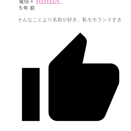
返信 »
ﾓﾓﾓﾓﾓﾓﾗﾝﾄﾞ
5 年 前
そんなことより名前が好き。私モモランドすき