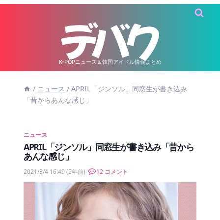
内
容
を
ス
キ
K-POPニュース＆韓国アイドル情報まとめ
ッ
/
ニュース
/
APRIL「ジンソル」同窓生が書き込み
プ
「昔からあんな感じ」
ニュース
APRIL「ジンソル」同窓生が書き込み「昔から
あんな感じ」
2021/3/4 16:49
(5年前)
12 コメント