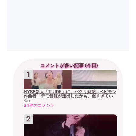
コメントが多い記事 (今日)
HYBE新人「TUIDE」に、パクリ疑惑…ベビモン
作曲者「デモ音源が流出したかも、似すぎてい
る」
34件のコメント