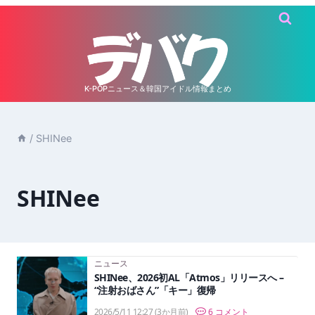
内
容
を
ス
キ
K-POPニュース＆韓国アイドル情報まとめ
ッ
プ
/
SHINee
SHINee
ニュース
SHINee、2026初AL「Atmos」リリースへ –
“注射おばさん”「キー」復帰
2026/5/11 12:27
(3か月前)
6 コメント