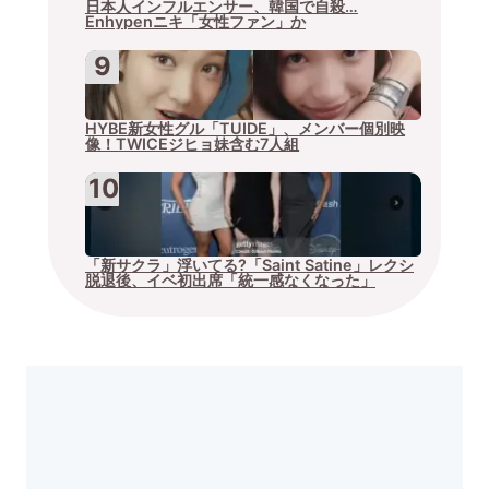
日本人インフルエンサー、韓国で自殺…
Enhypenニキ「女性ファン」か
HYBE新女性グル「TUIDE」、メンバー個別映
像！TWICEジヒョ妹含む7人組
「新サクラ」浮いてる?「Saint Satine」レクシ
脱退後、イベ初出席「統一感なくなった」