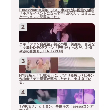
ゲ
[BlackPink10周年] ジス、車内で涙+配信で謝罪
「小さなイベントになって申し訳ない。コミュニ
ー
ケーションに問題あった」
シ
ョ
ニキ「ファン自死後」初公の場！笑顔も、言及な
ン
し→海外K-POPファン「声明だすべきだ、お悔
やみの言葉も」[ENHYPEN]
HYBE新人「TUIDE」に、パクリ疑惑…ベビモン
作曲者「デモ音源が流出したかも、似すぎてい
る」
TWICEサナ x ミヨン、事故キス！aespaコンデ
ート中に