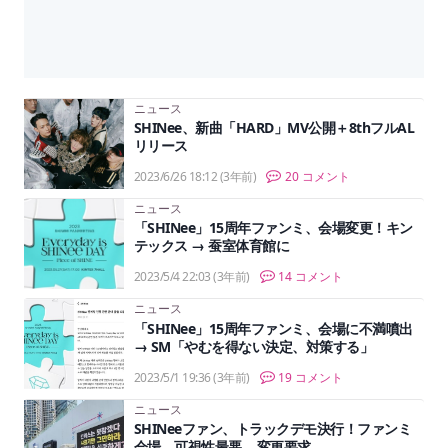
ニュース
SHINee、新曲「HARD」MV公開＋8thフルAL
リリース
2023/6/26 18:12
(3年前)
20 コメント
ニュース
「SHINee」15周年ファンミ、会場変更！キン
テックス → 蚕室体育館に
2023/5/4 22:03
(3年前)
14 コメント
ニュース
「SHINee」15周年ファンミ、会場に不満噴出
→ SM「やむを得ない決定、対策する」
2023/5/1 19:36
(3年前)
19 コメント
ニュース
SHINeeファン、トラックデモ決行！ファンミ
会場、可視性最悪….変更要求