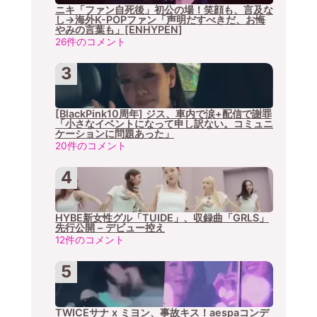
ニキ「ファン自死後」初公の場！笑顔も、言及な
し→海外K-POPファン「声明だすべきだ、お悔
やみの言葉も」[ENHYPEN]
26件のコメント
[BlackPink10周年] ジス、車内で涙+配信で謝罪
「小さなイベントになって申し訳ない。コミュニ
ケーションに問題あった」
20件のコメント
HYBE新女性グル「TUIDE」、収録曲「GRLS」
先行公開 – デビュー控え
12件のコメント
TWICEサナ x ミヨン、事故キス！aespaコンデ