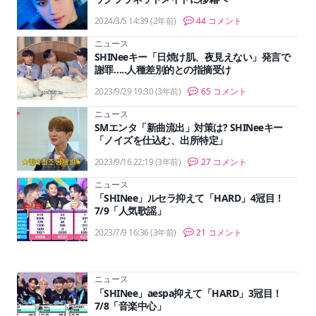
2024/3/5 14:39
(2年前)
44 コメント
ニュース
SHINeeキー「日焼け肌、夜見えない」発言で
謝罪…..人種差別的との指摘受け
2023/9/29 19:30
(3年前)
65 コメント
ニュース
SMエンタ「新曲流出」対策は? SHINeeキー
「ノイズを仕込む、出所特定」
2023/9/16 22:19
(3年前)
27 コメント
ニュース
「SHINee」ルセラ抑えて「HARD」4冠目！
7/9「人気歌謡」
2023/7/9 16:36
(3年前)
21 コメント
ニュース
「SHINee」aespa抑えて「HARD」3冠目！
7/8「音楽中心」