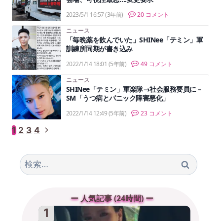
2023/5/1 16:57
(3年前)
20 コメント
ニュース
「毎晩薬を飲んでいた」SHINee「テミン」軍
訓練所同期が書き込み
2022/1/14 18:01
(5年前)
49 コメント
ニュース
SHINee「テミン」軍楽隊→社会服務要員に –
SM「うつ病とパニック障害悪化」
2022/1/14 12:49
(5年前)
23 コメント
ペ
次
1
2
3
4
の
ー
ペ
検
ー
ジ
索:
ジ
ナ
ー 人気記事 (24時間) ー
ビ