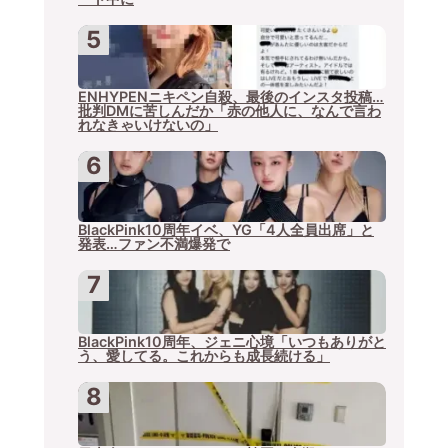
ENHYPENニキペン自殺、最後のインスタ投稿…
批判DMに苦しんだか「赤の他人に、なんで言わ
れなきゃいけないの」
BlackPink10周年イベ、YG「4人全員出席」と
発表…ファン不満爆発で
BlackPink10周年、ジェニ心境「いつもありがと
う、愛してる。これからも成長続ける」