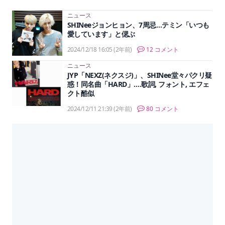
ニュース
SHINeeジョンヒョン、7周忌…テミン「いつも
愛しています」と偲ぶ
2024/12/18 16:05
(2年前)
12 コメント
ニュース
JYP「NEXZ(ネクスジ)」、SHINee堂々パクリ疑
惑！同名曲「HARD」….歌詞, フォント, エフェ
クト酷似
2024/12/11 21:39
(2年前)
80 コメント