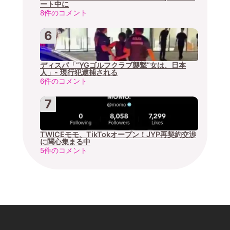
ート中に
8件のコメント
ディスパ「”YGゴルフクラブ襲撃”女は、日本
人」- 現行犯逮捕される
6件のコメント
TWICEモモ、TikTokオープン！JYP再契約交渉
に関心集まる中
5件のコメント