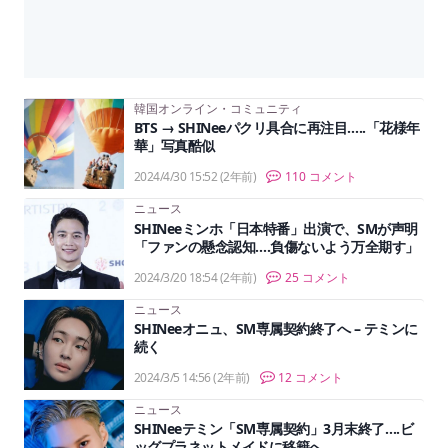
韓国オンライン・コミュニティ
BTS → SHINeeパクリ具合に再注目…..「花様年
華」写真酷似
2024/4/30 15:52
(2年前)
110 コメント
ニュース
SHINeeミンホ「日本特番」出演で、SMが声明
「ファンの懸念認知….負傷ないよう万全期す」
2024/3/20 18:54
(2年前)
25 コメント
ニュース
SHINeeオニュ、SM専属契約終了へ – テミンに
続く
2024/3/5 14:56
(2年前)
12 コメント
ニュース
SHINeeテミン「SM専属契約」3月末終了….ビ
ッグプラネットメイドに移籍へ