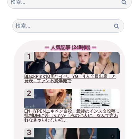
索:
検
索:
ー 人気記事 (24時間) ー
BlackPink10周年イベ、YG「4人全員出席」と
発表…ファン不満爆発で
ENHYPENニキペン自殺、最後のインスタ投稿…
批判DMに苦しんだか「赤の他人に、なんで言わ
れなきゃいけないの」