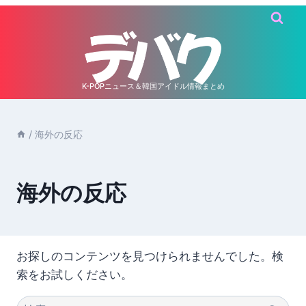
内
容
を
ス
キ
K-POPニュース＆韓国アイドル情報まとめ
ッ
プ
/
海外の反応
海外の反応
お探しのコンテンツを見つけられませんでした。検
索をお試しください。
検