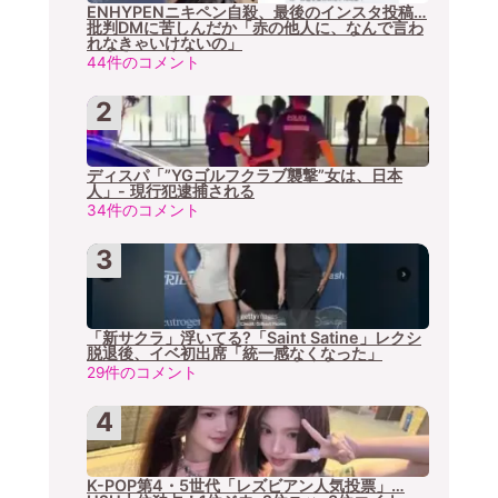
ENHYPENニキペン自殺、最後のインスタ投稿…
批判DMに苦しんだか「赤の他人に、なんで言わ
れなきゃいけないの」
44件のコメント
ディスパ「”YGゴルフクラブ襲撃”女は、日本
人」- 現行犯逮捕される
34件のコメント
「新サクラ」浮いてる?「Saint Satine」レクシ
脱退後、イベ初出席「統一感なくなった」
29件のコメント
K-POP第4・5世代「レズビアン人気投票」…