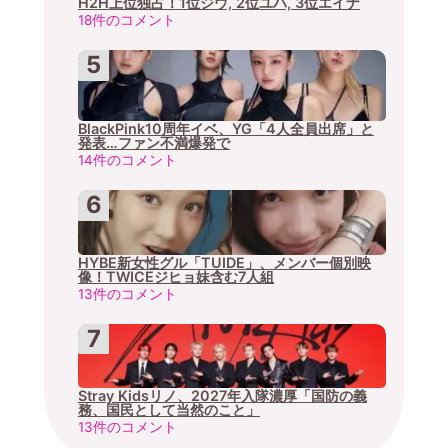
H2H上位独占！1位ジウ, 2位ユハ, 3位エイナ
18件のコメント
BlackPink10周年イベ、YG「4人全員出席」と
発表…ファン不満爆発で
14件のコメント
HYBE新女性グル「TUIDE」、メンバー個別映
像！TWICEジヒョ妹含む7人組
13件のコメント
Stray Kidsリノ、2027年入隊濃厚「国防の義
務、国民として当然のこと」
13件のコメント