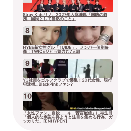
Stray Kidsリノ、2027年入隊濃厚「国防の義
務、国民として当然のこと」
HYBE新女性グル「TUIDE」、メンバー個別映
像！TWICEジヒョ妹含む7人組
YG社屋をゴルフクラブで襲撃！20代女性、現行
犯逮捕…BlackPinkファン?
「女性ファン」自殺…ニキ「苦言配信」に再注目
「個人的な承認を得ようと注目を集める行為、ガ
ッカリだ」[ENHYPEN]