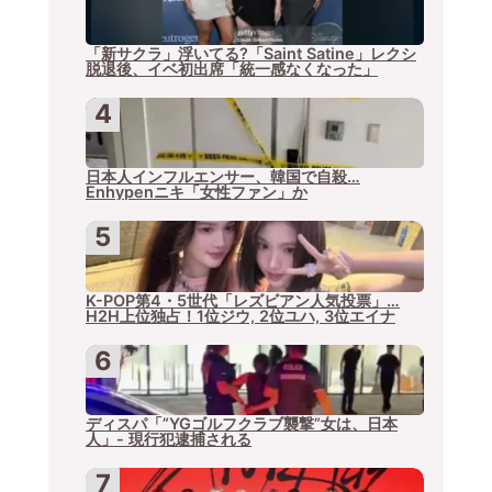
「新サクラ」浮いてる?「Saint Satine」レクシ
脱退後、イベ初出席「統一感なくなった」
日本人インフルエンサー、韓国で自殺…
Enhypenニキ「女性ファン」か
K-POP第4・5世代「レズビアン人気投票」…
H2H上位独占！1位ジウ, 2位ユハ, 3位エイナ
ディスパ「”YGゴルフクラブ襲撃”女は、日本
人」- 現行犯逮捕される