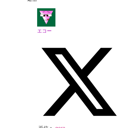
エコー
返信 »
gera