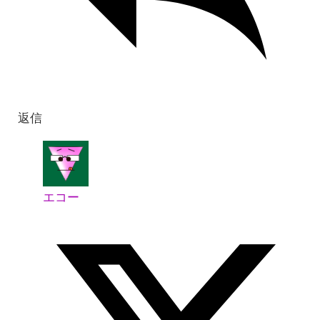
返信
エコー