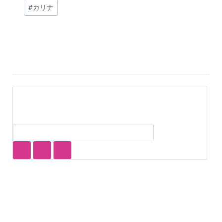
投
#
カリナ
稿
タ
グ: