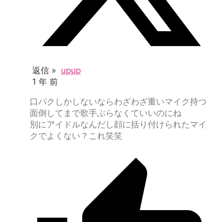
返信 »
upup
1 年 前
口パクしかしないならわざわざ重いマイク持つ
面倒してまで歌手ぶらなくていいのにね
別にアイドルなんだし顔に括り付けられたマイ
クでよくない？これ笑笑