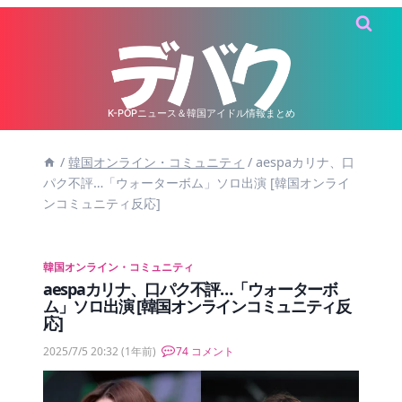
内
容
を
ス
キ
K-POPニュース＆韓国アイドル情報まとめ
ッ
/
韓国オンライン・コミュニティ
/
aespaカリナ、口
プ
パク不評…「ウォーターボム」ソロ出演 [韓国オンライ
ンコミュニティ反応]
韓国オンライン・コミュニティ
aespaカリナ、口パク不評…「ウォーターボ
ム」ソロ出演 [韓国オンラインコミュニティ反
応]
2025/7/5 20:32
(1年前)
74 コメント