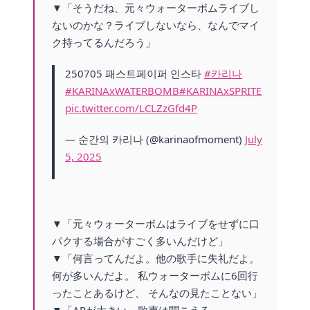
▼「そうだね、元々ウォーターボムライブし
ないのかな？ライブしないなら、なんでマイ
ク持ってるんだろう」
250705 패스트페이퍼 인스타
#카리나
#KARINAxWATERBOMB
#KARINAxSPRITE
pic.twitter.com/LCLZzGfd4P
— 순간의 카리나 (@karinaofmoment)
July
5, 2025
▼「元々ウォーターボムはライブをせずに口
パクする場合がすごく多いんだけど」
▼「何言ってんだよ。他の歌手に失礼だよ。
何が多いんだよ。 私ウォーターボムに6回行
ったことあるけど、 そんなの見たことない」
▼「ARが大きい。歌声は聞こえる」