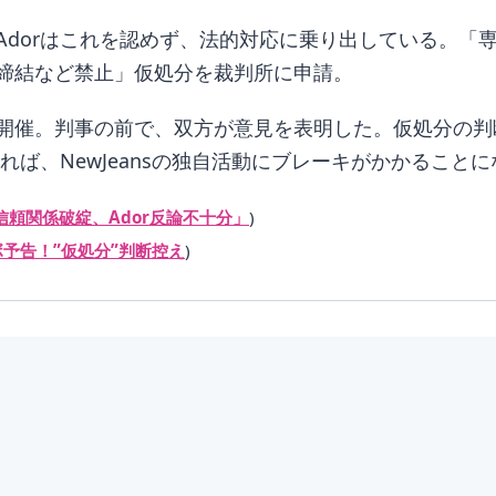
Adorはこれを認めず、法的対応に乗り出している。「
締結など禁止」仮処分を裁判所に申請。
開催。判事の前で、双方が意見を表明した。仮処分の判
れば、NewJeansの独自活動にブレーキがかかること
「信頼関係破綻、Ador反論不十分」
)
ボ予告！”仮処分”判断控え
)