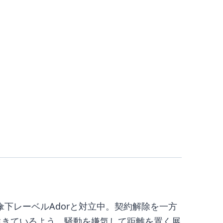
傘下レーベルAdorと対立中。契約解除を一方
在も生きているよう。騒動を嫌気して距離を置く展