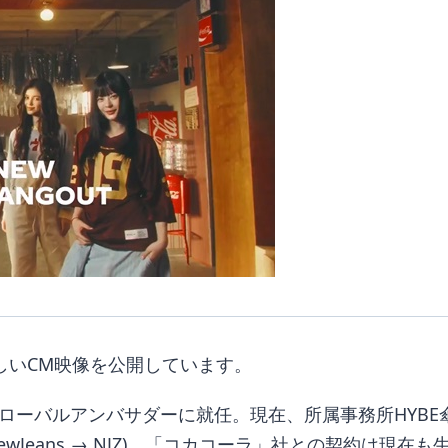
の新しいCM映像を公開しています。
のグローバルアンバサダーに就任。現在、所属事務所HYBE
wJeans → NJZ)。「コカコーラ」社との契約は現