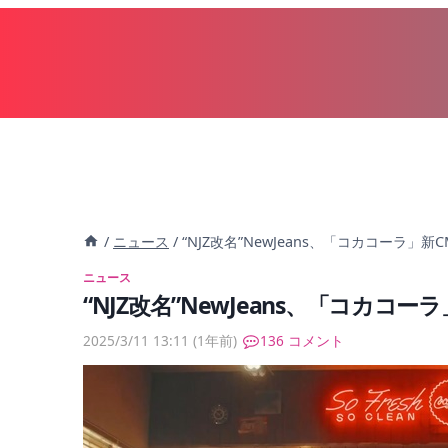
内
容
を
ス
キ
ッ
プ
/
ニュース
/
“NJZ改名”NewJeans、「コカコーラ
ニュース
“NJZ改名”NewJeans、「コカ
2025/3/11 13:11
(1年前)
136 コメント