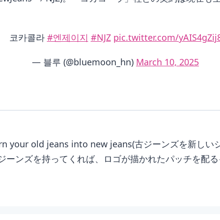
코카콜라
#엔제이지
#NJZ
pic.twitter.com/yAIS4gZij
— 블루 (@bluemoon_hn)
March 10, 2025
ur old jeans into new jeans(古ジーン
ジーンズを持ってくれば、ロゴが描かれたパッチを配る