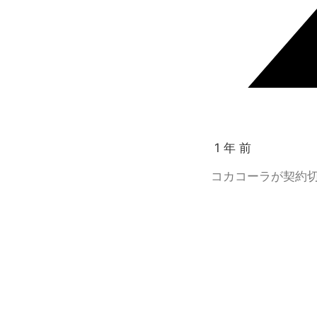
1 年 前
コカコーラが契約