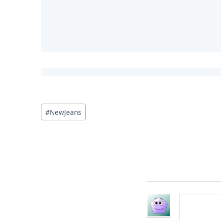
投
#
NewJeans
稿
タ
グ: