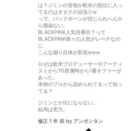
は？ジミンの音痴が欧米の順位に入っ
てるのはオタクの頑張りw
っで、バックボーンが信じられへんか
ら価値ない。
BLACKPINK人気何番目？って
BLACKPINK個々の人気がレベチなの
に
こんな煽り自体が新規www
ロゼは欧米プロデューサーやアーティ
ストからYG所属時から1番オファーが
あった。
本物のプロから認められてるって知っ
てる？
ジミンとか比にならない。
結局は実力。
修正 1 年 前 by アンポンタン