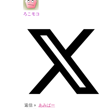
ろこモコ
返信 »
あみばー