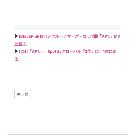
▶
(
BlackPinkロゼ x ブルーノマーズ – コラボ曲「APT.」MV
公開！
)
▶
(
ロゼ「APT.」、Spotifyグローバル「2位」に！1位に迫
る
)
投
#
ロゼ
稿
タ
グ: