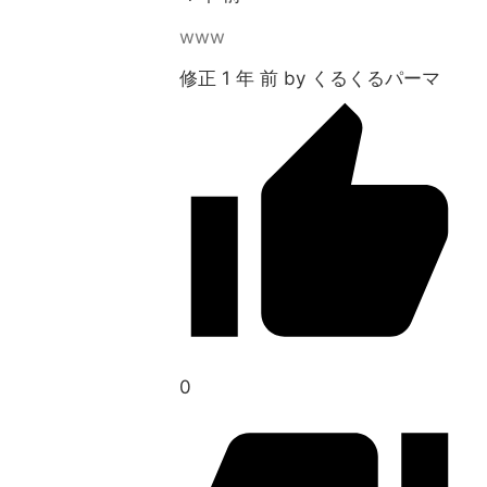
www
修正 1 年 前 by くるくるパーマ
0