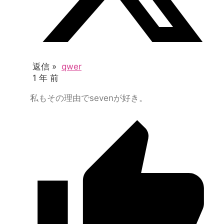
返信 »
qwer
1 年 前
私もその理由でsevenが好き。