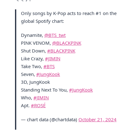
Only songs by K-Pop acts to reach #1 on the
global Spotify chart:
Dynamite,
@BTS_twt
PINK VENOM,
@BLACKPINK
Shut Down,
#BLACKPINK
Like Crazy,
#JIMIN
Take Two,
#BTS
Seven,
#JungKook
3D, JungKook
Standing Next To You,
#JungKook
Who,
#JIMIN
Apt.
#ROSÉ
— chart data (@chartdata)
October 21, 2024