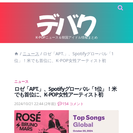
内
容
を
ス
キ
K-POPニュース＆韓国アイドル情報まとめ
ッ
/
ニュース
/
ロゼ「APT.」、Spotifyグローバル「1
プ
位」！米でも首位に、K-POP女性アーティスト初
ニュース
ロゼ「APT.」、Spotifyグローバル「1位」！米
でも首位に、K-POP女性アーティスト初
2024/10/21 22:44
(2年前)
154 コメント