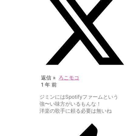
返信 »
ろこモコ
1 年 前
ジミンにはSpotifyファームという
強〜い味方がいるもんな！
洋楽の歌手に頼る必要は無いね