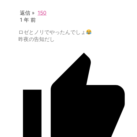
返信 »
150
1 年 前
ロゼとノリでやったんでしょ
昨夜の告知だし