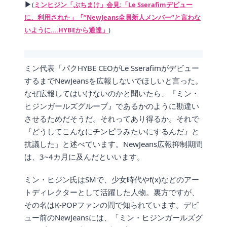
▶
(
ミンヒジン「ぶちまけ」会見:「Le Sserafimデビュー
に、利用された」「”NewJeans全員新人メンバー”と言わな
いように….HYBEから通達」
)
ミン代表「パクHYBE CEOがLe Sserafimがデビュー
するまでNewJeansを広報しないでほしいと言った。
なぜ広報してはいけないのかと聞いたら、『ミン・
ヒジンガールズグループ』であるかのように勘違い
させるためだそうだ。それってあり得るか。それで
『どうしてこんなにチンピラみたいにするんだ』と
抗議した」と述べています。NewJeans広報抑制期間
は、3~4カ月に及んだといいます。
ミン・ヒジン氏はSMで、少女時代やf(x)などのアー
トディレクターとして活躍した人物。裏方ですが、
その名はK-POPファンの間で知られています。デビ
ュー前のNewJeansには、「ミン・ヒジンガールズグ