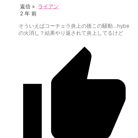
返信 »
ライアン
2 年 前
そういえばコーチェラ炎上の後この騒動…hybe
の火消し？結果やり返されて炎上してるけど