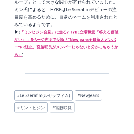
ループ」として大きな関心が寄せられていました。
ミン氏によると、HYBEはLe Sserafimデビューの注
目度を高めるために、自身のネームを利用されたと
みているようです。
▶
(
「ミンヒジン会見」に焦る? HYBE立場翻意「答える価値
ない」→ 5ページ声明で反論「”NewJeans全員新人メンバ
ー”PR阻止、宮脇咲良がメンバーじゃないと分かっちゃうか
ら」
)
投
#
Le Sserafim(ルセラフィム)
#
NewJeans
稿
#
ミン・ヒジン
#
宮脇咲良
タ
グ: