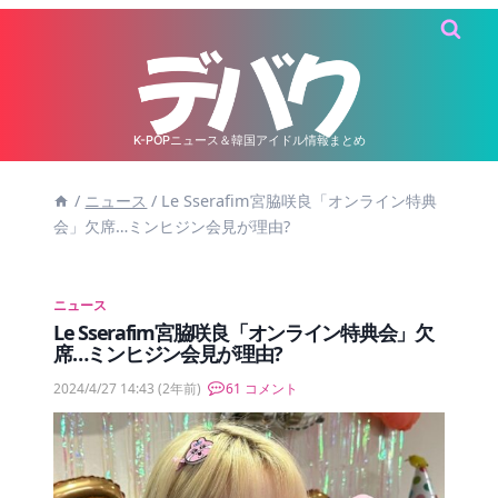
内
容
を
ス
キ
K-POPニュース＆韓国アイドル情報まとめ
ッ
/
ニュース
/
Le Sserafim宮脇咲良「オンライン特典
プ
会」欠席…ミンヒジン会見が理由?
ニュース
Le Sserafim宮脇咲良「オンライン特典会」欠
席…ミンヒジン会見が理由?
2024/4/27 14:43
(2年前)
61 コメント