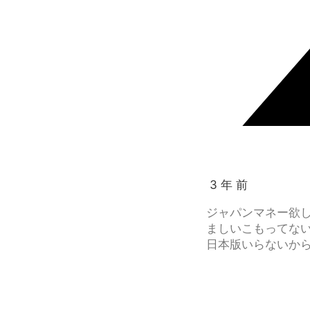
3 年 前
ジャパンマネー欲
ましいこもってな
日本版いらないか