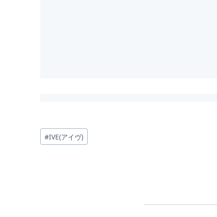
投
#
IVE(アイヴ)
稿
タ
グ: