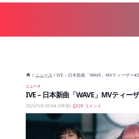
内
容
を
ス
キ
ッ
プ
/
ニュース
/
IVE – 日本新曲「WAVE」MVティーザー#
ニュース
IVE – 日本新曲「WAVE」MVティー
2023/5/9 00:04
(3年前)
28 コメント