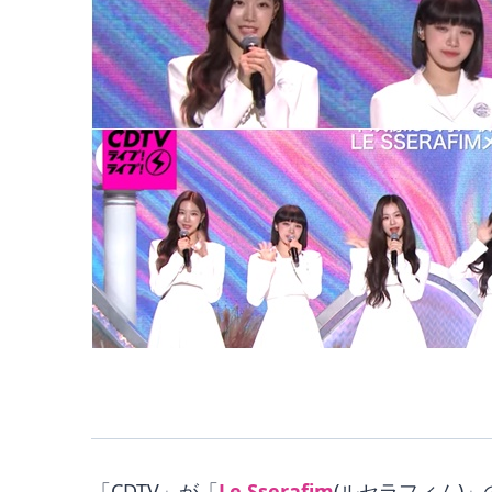
「CDTV」が「
Le Sserafim
(ルセラフィム)