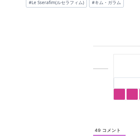
#
Le Sserafim(ルセラフィム)
#
キム・ガラム
稿
タ
グ:
49
コメント