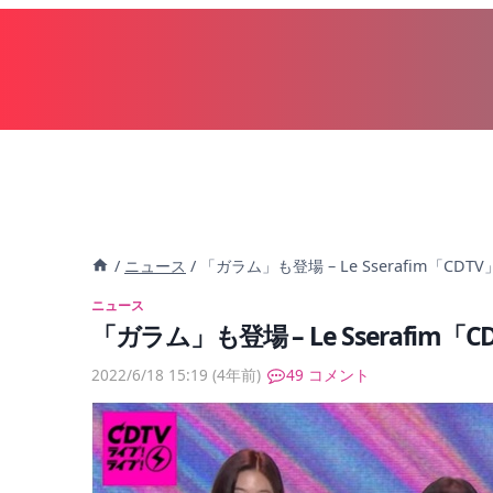
内
容
を
ス
キ
ッ
プ
/
ニュース
/
「ガラム」も登場 – Le Sserafim「
ニュース
「ガラム」も登場 – Le Sserafi
2022/6/18 15:19
(4年前)
49 コメント