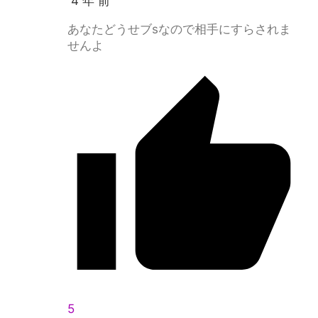
4 年 前
あなたどうせブsなので相手にすらされま
せんよ
5