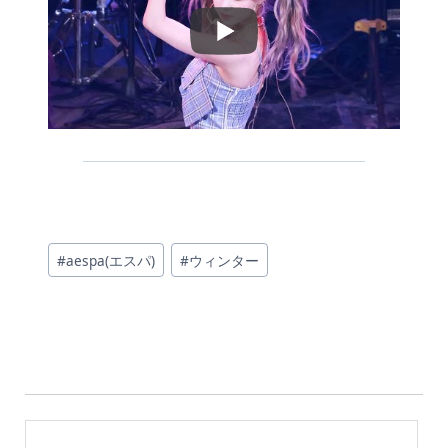
投
#
aespa(エスパ)
#
ウィンター
稿
タ
グ: