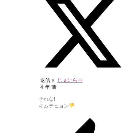
返信 »
じぇにらー
4 年 前
それな!
キムテヒョン