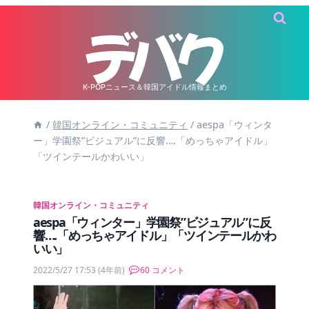
内
容
を
ス
キ
K-POPニュース＆韓国アイドル情報まとめ
ッ
/
韓国オンライン・コミュニティ
/
aespa「ウィンタ
プ
ー」学園祭”ビジュアル”に反響….「めっちゃアイドル」
「ツインテールかわいい」
韓国オンライン・コミュニティ
aespa「ウィンター」学園祭”ビジュアル”に反
響….「めっちゃアイドル」「ツインテールかわ
いい」
2022/5/27 17:53
(4年前)
60 コメント