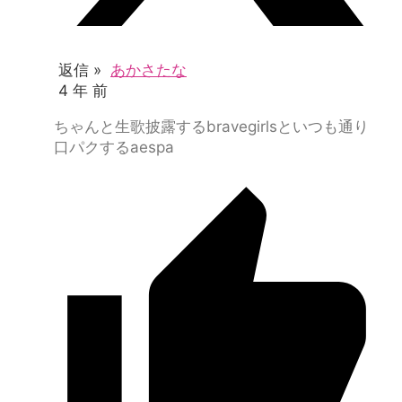
返信 »
あかさたな
4 年 前
ちゃんと生歌披露するbravegirlsといつも通り
口パクするaespa