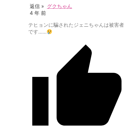
返信 »
グクちゃん
4 年 前
テヒョンに騙されたジェニちゃんは被害者
です……