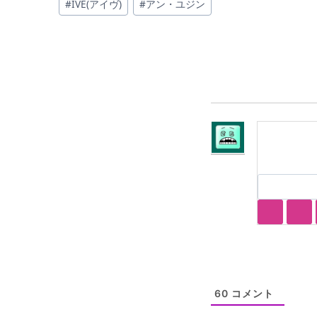
#
IVE(アイヴ)
#
アン・ユジン
稿
タ
グ:
60
コメント