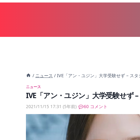
内
容
を
ス
キ
ッ
プ
/
ニュース
/
IVE「アン・ユジン」大学受験せず – ス
ニュース
IVE「アン・ユジン」大学受験せず 
2021/11/15 17:31
(5年前)
60 コメント