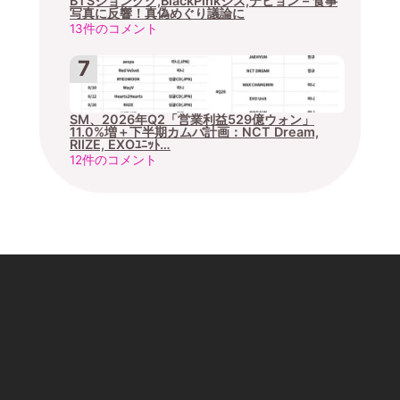
BTSジョングク,BlackPinkジス,テヒョン – 食事
写真に反響！真偽めぐり議論に
13件のコメント
SM、2026年Q2「営業利益529億ウォン」
11.0%増＋下半期カムバ計画：NCT Dream,
RIIZE, EXOﾕﾆｯﾄ…
12件のコメント