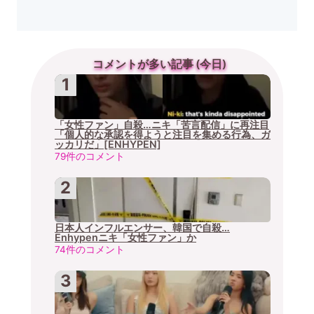
コメントが多い記事 (今日)
「女性ファン」自殺…ニキ「苦言配信」に再注目
「個人的な承認を得ようと注目を集める行為、ガ
ッカリだ」[ENHYPEN]
79件のコメント
日本人インフルエンサー、韓国で自殺…
Enhypenニキ「女性ファン」か
74件のコメント