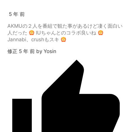
5 年 前
AKMUの２人を番組で観た事があるけど凄く面白い
人だった
IUちゃんとのコラボ良いね
Jannabi、crushもスキ
修正 5 年 前 by Yosin