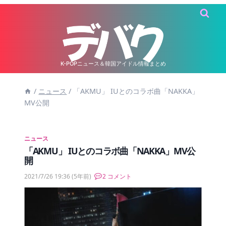
内
容
を
ス
キ
K-POPニュース＆韓国アイドル情報まとめ
ッ
/
ニュース
/
「AKMU」 IUとのコラボ曲「NAKKA」
プ
MV公開
ニュース
「AKMU」 IUとのコラボ曲「NAKKA」MV公
開
2021/7/26 19:36
(5年前)
2 コメント