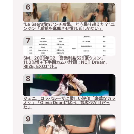
“Le Sserafimアンチ攻撃、どう乗り越えた？”ユ
ンジン「感覚を麻痺させ慣れるしかない」
SM、2026年Q2「営業利益529億ウォン」
11.0%増＋下半期カムバ計画：NCT Dream,
RIIZE, EXOﾕﾆｯﾄ…
ジェニ、ロラパルーザに厳しい評価「豪華なカラ
オケ」「Olivia Deanに比べ、観客少な目だっ
た」