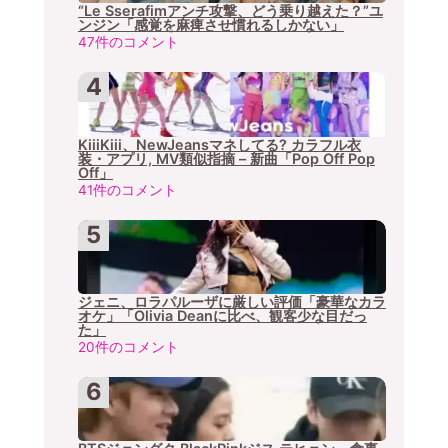
“Le Sserafimアンチ攻撃、どう乗り越えた？”ユ
ンジン「感覚を麻痺させ慣れるしかない」
47件のコメント
KiiiKiii、NewJeansマネしてる? カラフル衣
装・アプリ, MV類似指摘 – 新曲「Pop Off Pop
Off」
41件のコメント
ジェニ、ロラパルーザに厳しい評価「豪華なカラ
オケ」「Olivia Deanに比べ、観客少な目だっ
た」
20件のコメント