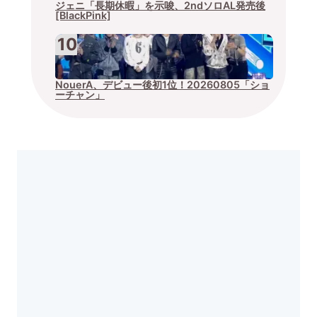
ジェニ「長期休暇」を示唆、2ndソロAL発売後
[BlackPink]
NouerA、デビュー後初1位！20260805「ショ
ーチャン」