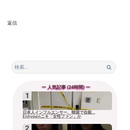
返信
検
索:
ー 人気記事 (24時間) ー
日本人インフルエンサー、韓国で自殺…
Enhypenニキ「女性ファン」か