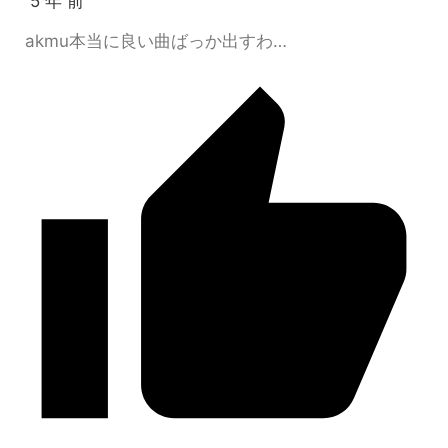
5 年 前
akmu本当に良い曲ばっか出すわ…