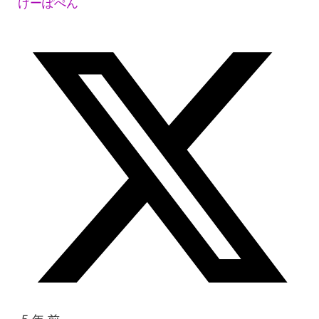
けーぽぺん