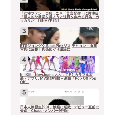
「女性ファン」自殺…ニキ「苦言配信」に再注目
「個人的な承認を得ようと注目を集める行為、ガ
ッカリだ」[ENHYPEN]
BTSジョングク,BlackPinkジス,テヒョン – 食事
写真に反響！真偽めぐり議論に
KiiiKiii、NewJeansマネしてる? カラフル衣
装・アプリ, MV類似指摘 – 新曲「Pop Off Pop
Off」
日本人練習生(29)、検察に送致…デビュー直前に
失踪 – Chaserメンバー候補か