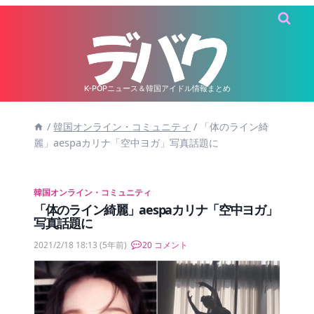
内
容
を
ス
キ
K-POPニュース＆韓国アイドル情報まとめ
ッ
/
韓国オンライン・コミュニティ
/
「体のライン綺
プ
麗」aespaカリナ「空中ヨガ」写真話題に
韓国オンライン・コミュニティ
「体のライン綺麗」aespaカリナ「空中ヨガ」
写真話題に
2021/2/18 18:13
(5年前)
20 コメント