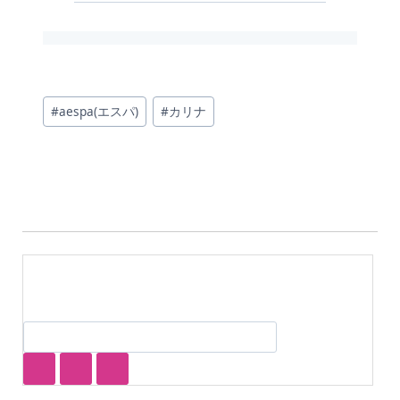
投
#
aespa(エスパ)
#
カリナ
稿
タ
グ: