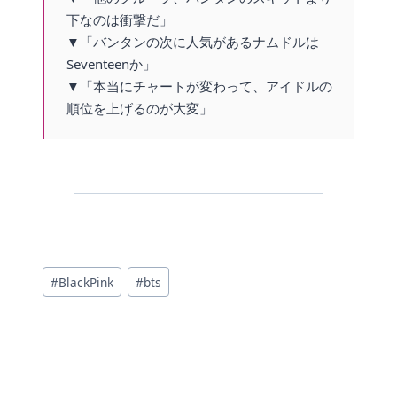
下なのは衝撃だ」
▼「バンタンの次に人気があるナムドルは
Seventeenか」
▼「本当にチャートが変わって、アイドルの
順位を上げるのが大変」
投
#
BlackPink
#
bts
稿
タ
グ: