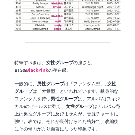
特筆すべきは、
女性グループ
の強さと,
BTS
&
BlackPink
の存在感。
一般的に、
男性グループ
は「ファンダム型」,
女性
グループ
は「大衆型」といわれています。献身的な
ファンダムを持つ
男性グループ
は、アルバム(フィジ
カル)のセールスに強く、
女性グループ
はアルバム売
上は男性グループに及びませんが、音源チャートに
強い。表では、それが裏付けられた格好で、改編後
にその傾向がより顕著になった印象です。