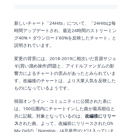
新しいチャート「24Hits」について、「24Hitsは毎
時間アップデートされ、最近24時間のストリーミン
グ40% + ダウンロード60%を反映したチャート」と
説明されています。
変更の背景には、2018-2019に相次いだ音源サジェ
ギ(買い溜め操作)問題と、アイドルファンダムの影
響力によるチャートの歪みがあったとみられていま
す。改編後のチャートは、より大衆人気を反映した
ものになっているようです。
韓国オンライン・コミュニティに公開された表に
は、100位圏内にチャートインした曲が最高順位と
共に記載。対象となっているのは、
改編後にリリー
ス
された曲。よって、改編前にリリースされたOh
My Girlの「Nonstop」(4月発売)などは入っていま