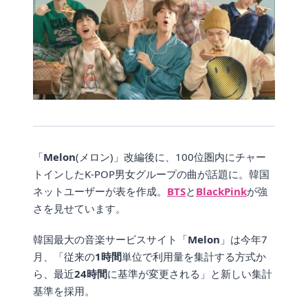
「
Melon
(メロン)」改編後に、100位圏内にチャー
トインしたK-POP男女グループの曲が話題に。韓国
ネットユーザーが表を作成。
BTS
と
BlackPink
が強
さを見せています。
韓国最大の音楽サービスサイト「
Melon
」は今年7
月、「従来の
1時間
単位で利用量を集計する方式か
ら、最近
24時間
に基準が変更される」と新しい集計
基準を採用。