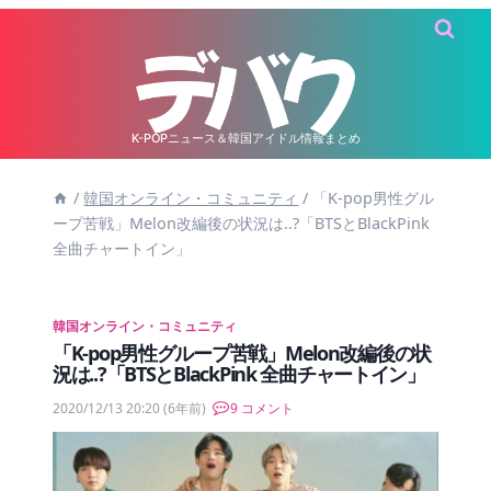
内
容
を
ス
キ
K-POPニュース＆韓国アイドル情報まとめ
ッ
/
韓国オンライン・コミュニティ
/
「K-pop男性グル
プ
ープ苦戦」Melon改編後の状況は..?「BTSとBlackPink
全曲チャートイン」
韓国オンライン・コミュニティ
「K-pop男性グループ苦戦」Melon改編後の状
況は..?「BTSとBlackPink 全曲チャートイン」
2020/12/13 20:20
(6年前)
9 コメント