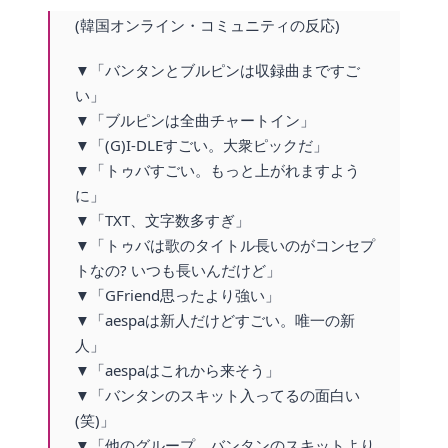
(韓国オンライン・コミュニティの反応)
▼「バンタンとブルピンは収録曲まですご
い」
▼「ブルピンは全曲チャートイン」
▼「(G)I-DLEすごい。大衆ピックだ」
▼「トゥバすごい。もっと上がれますよう
に」
▼「TXT、文字数多すぎ」
▼「トゥバは歌のタイトル長いのがコンセプ
トなの? いつも長いんだけど」
▼「GFriend思ったより強い」
▼「aespaは新人だけどすごい。唯一の新
人」
▼「aespaはこれから来そう」
▼「バンタンのスキット入ってるの面白い
(笑)」
▼「他のグループ、バンタンのスキットより