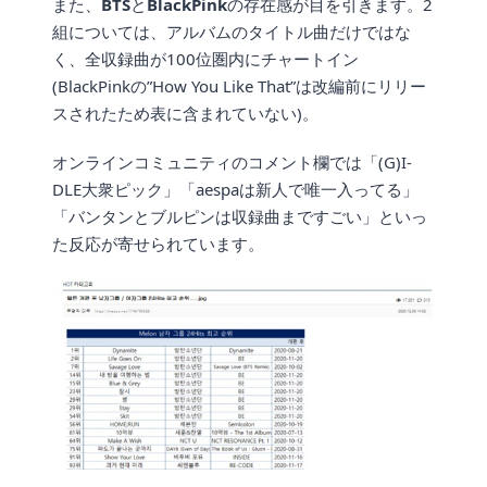
また、
BTS
と
BlackPink
の存在感が目を引きます。2
組については、アルバムのタイトル曲だけではな
く、全収録曲が100位圏内にチャートイン
(BlackPinkの”How You Like That”は改編前にリリー
スされたため表に含まれていない)。
オンラインコミュニティのコメント欄では「(G)I-
DLE大衆ピック」「aespaは新人で唯一入ってる」
「バンタンとブルピンは収録曲まですごい」といっ
た反応が寄せられています。