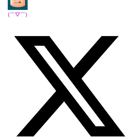
(￣▽￣)