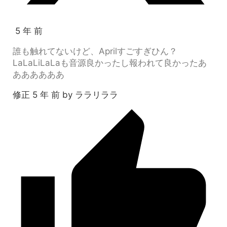
5 年 前
誰も触れてないけど、Aprilすごすぎひん？
LaLaLiLaLaも音源良かったし報われて良かったあ
ああああああ
修正 5 年 前 by ララリララ