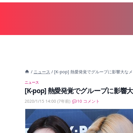
内
容
を
ス
キ
ッ
プ
/
ニュース
/
[K-pop] 熱愛発覚でグループに影響大なメン
ニュース
[K-pop] 熱愛発覚でグループに影響大
2020/1/15 14:00
(7年前)
10 コメント