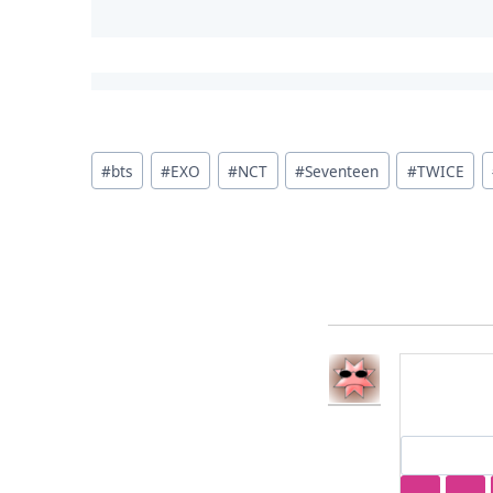
投
#
bts
#
EXO
#
NCT
#
Seventeen
#
TWICE
稿
タ
グ: