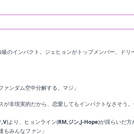
解散級のインパクト。ジェヒョンがトップメンバー、ドリ
のファンダム空中分解する。マジ」
スが非現実的だから、恋愛してもインパクトなさそう。一
,V
)より、ヒョンライン(
RM,ジン,J-Hope
)が揺らいだ
達もみんなファン」