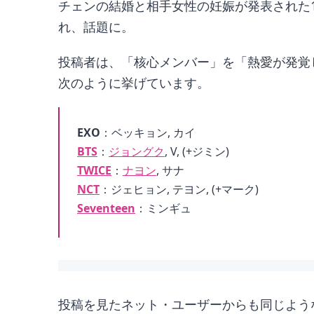
チェンの結婚と相手女性の妊娠が発表された
れ、話題に。
投稿者は、「核心メンバー」を「熱愛が発覚
次のように挙げています。
EXO
：ベッキョン, カイ
BTS
：
ジョングク
, V, (+ジミン)
TWICE
：
ナヨン
, サナ
NCT
：ジェヒョン, テヨン, (+マーク)
Seventeen
：ミンギュ
投稿を見たネット・ユーザーからも同じよう