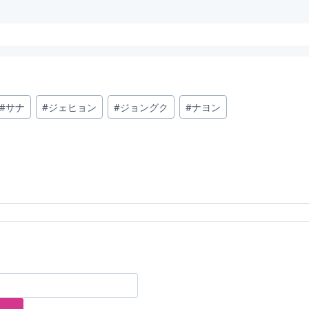
#
サナ
#
ジェヒョン
#
ジョングク
#
ナヨン