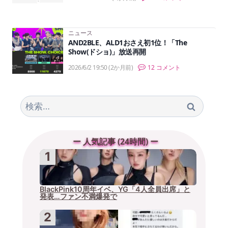
ニュース
AND2BLE、ALD1おさえ初1位！「The
Show(ドショ)」放送再開
2026/6/2 19:50
(2か月前)
12 コメント
検
索:
ー 人気記事 (24時間) ー
BlackPink10周年イベ、YG「4人全員出席」と
発表…ファン不満爆発で