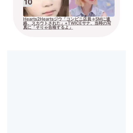
Hearts2Heartsジウ「コンビニ店員→SMに連
絡、スカウトされた」+TWICEサナ、当時の写
真に「そりゃ合格するよ」