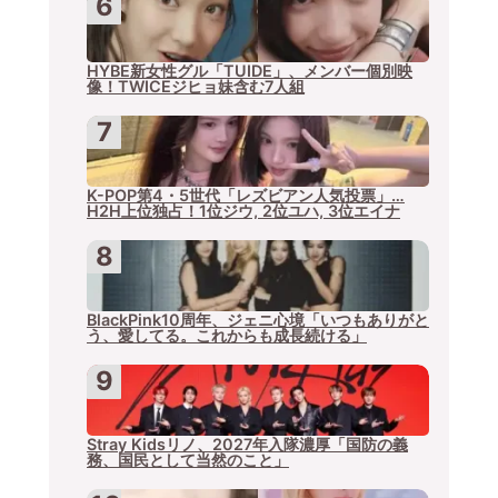
HYBE新女性グル「TUIDE」、メンバー個別映
像！TWICEジヒョ妹含む7人組
K-POP第4・5世代「レズビアン人気投票」…
H2H上位独占！1位ジウ, 2位ユハ, 3位エイナ
BlackPink10周年、ジェニ心境「いつもありがと
う、愛してる。これからも成長続ける」
Stray Kidsリノ、2027年入隊濃厚「国防の義
務、国民として当然のこと」