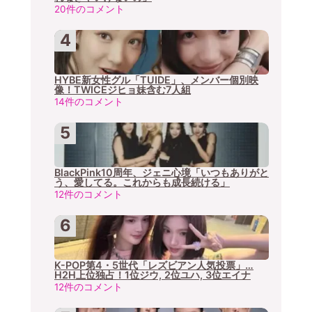
20件のコメント
HYBE新女性グル「TUIDE」、メンバー個別映
像！TWICEジヒョ妹含む7人組
14件のコメント
BlackPink10周年、ジェニ心境「いつもありがと
う、愛してる。これからも成長続ける」
12件のコメント
K-POP第4・5世代「レズビアン人気投票」…
H2H上位独占！1位ジウ, 2位ユハ, 3位エイナ
12件のコメント