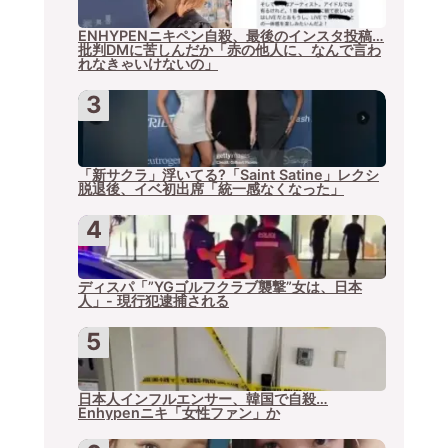
ENHYPENニキペン自殺、最後のインスタ投稿…
批判DMに苦しんだか「赤の他人に、なんで言わ
れなきゃいけないの」
「新サクラ」浮いてる?「Saint Satine」レクシ
脱退後、イベ初出席「統一感なくなった」
ディスパ「”YGゴルフクラブ襲撃”女は、日本
人」- 現行犯逮捕される
日本人インフルエンサー、韓国で自殺…
Enhypenニキ「女性ファン」か