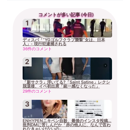
コメントが多い記事 (今日)
ディスパ「”YGゴルフクラブ襲撃”女は、日本
人」- 現行犯逮捕される
36件のコメント
「新サクラ」浮いてる?「Saint Satine」レクシ
脱退後、イベ初出席「統一感なくなった」
29件のコメント
ENHYPENニキペン自殺、最後のインスタ投稿…
批判DMに苦しんだか「赤の他人に、なんで言わ
れなきゃいけないの」