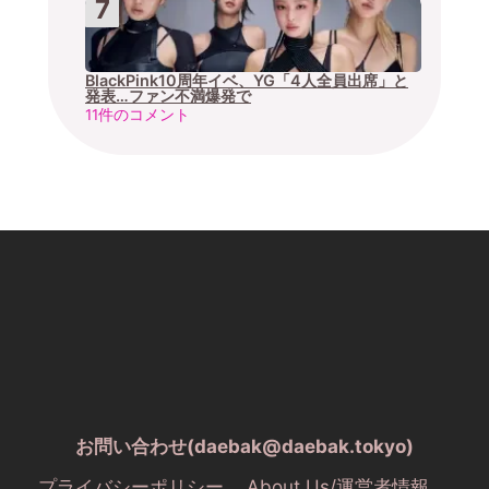
BlackPink10周年イベ、YG「4人全員出席」と
発表…ファン不満爆発で
11件のコメント
お問い合わせ(daebak@daebak.tokyo)
プライバシーポリシー
About Us/運営者情報