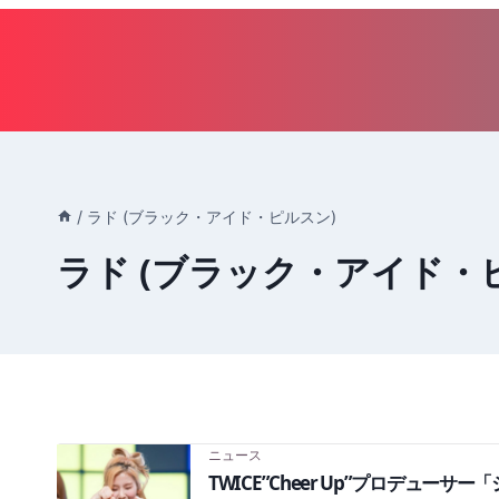
内
容
を
ス
キ
ッ
プ
/
ラド (ブラック・アイド・ピルスン)
ラド (ブラック・アイド・
ニュース
TWICE”Cheer Up”プロデュ