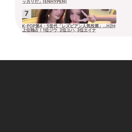
ッカリだ」[ENHYPEN]
K-POP第4・5世代「レズビアン人気投票」…H2H
上位独占！1位ジウ, 2位ユハ, 3位エイナ