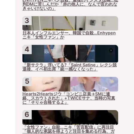
判DMに苦しんだか「赤の他人に、なんで言われな
きゃいけないの」
日本人インフルエンサー、韓国で自殺…Enhypen
ニキ「女性ファン」か
「新サクラ」浮いてる?「Saint Satine」レクシ脱
退後、イベ初出席「統一感なくなった」
Hearts2Heartsジウ「コンビニ店員→SMに連
絡、スカウトされた」+TWICEサナ、当時の写真
に「そりゃ合格するよ」
「女性ファン」自殺…ニキ「苦言配信」に再注目
「個人的な承認を得ようと注目を集める行為、ガ