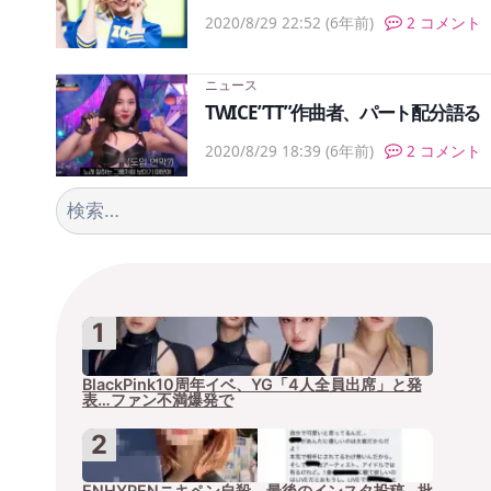
2020/8/29 22:52
(6年前)
2 コメント
ニュース
TWICE”TT”作曲者、パート配分
2020/8/29 18:39
(6年前)
2 コメント
検
索:
BlackPink10周年イベ、YG「4人全員出席」と発
表…ファン不満爆発で
ENHYPENニキペン自殺、最後のインスタ投稿…批