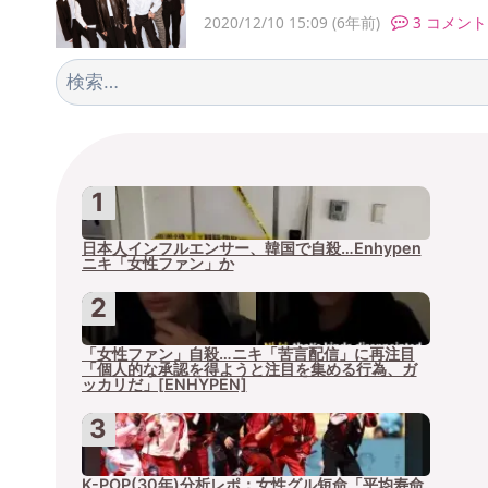
2020/12/10 15:09
(6年前)
3 コメント
検
索:
日本人インフルエンサー、韓国で自殺…Enhypen
ニキ「女性ファン」か
「女性ファン」自殺…ニキ「苦言配信」に再注目
「個人的な承認を得ようと注目を集める行為、ガ
ッカリだ」[ENHYPEN]
K-POP(30年)分析レポ：女性グル短命「平均寿命