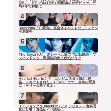
3年」、男性グルは5年+年間39組がデビュー、平
均4年で解散に
BlackPink「10周年」完全体イベントなし? ファン
不満爆発
The Boyz(9人)、新レーベル設立で活動継続 – ワ
ンハンドレッド専属契約停止仮処分うけ
Hearts2Heartsジウ「コンビニ店員→SMに連
絡、スカウトされた」+TWICEサナ、当時の写真
に「そりゃ合格するよ」
BTSジョングク,BlackPinkジス,テヒョン – 食事写
真に反響！真偽めぐり議論に