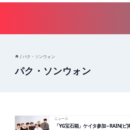
内
容
を
ス
キ
ッ
プ
/
パク・ソンウォン
パク・ソンウォン
ニュース
「YG宝石箱」ケイタ参加 – RAIN(ピ