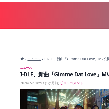
内
容
を
ス
キ
ッ
プ
/
ニュース
/
I-DLE、新曲「Gimme Dat Love」MV
ニュース
I-DLE、新曲「Gimme Dat Love
2026/7/6 18:53
(1か月前)
18 コメント