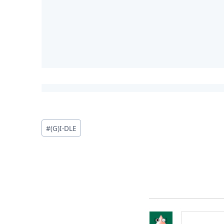
投
#
(G)I-DLE
稿
タ
グ: