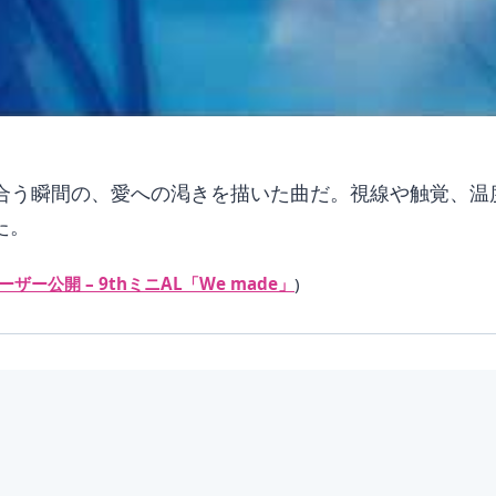
く惹かれ合う瞬間の、愛への渇きを描いた曲だ。視線や触覚、
た。
ィーザー公開 – 9thミニAL「We made」
)