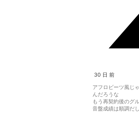
30 日 前
アフロビーツ風じ
んだろうな
もう再契約後のグ
音盤成績は順調だ