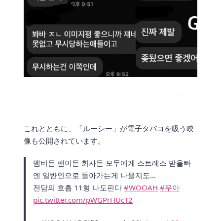
これとともに、「ルーシー」が電子タバコを吸う映
像も公開されています。
멤버든 팬이든 회사든 모두에게 스트레스 받을빠
엔 일반인으로 돌아가는게 나을지도…
전담의 호흡 11형 나도핀다
#WOOAH
#우아
pic.twitter.com/pWGPrHUcT2