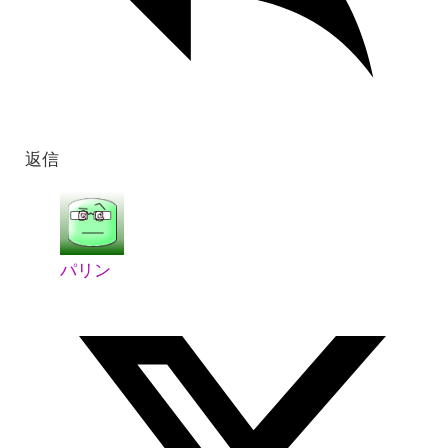
返信
パリン