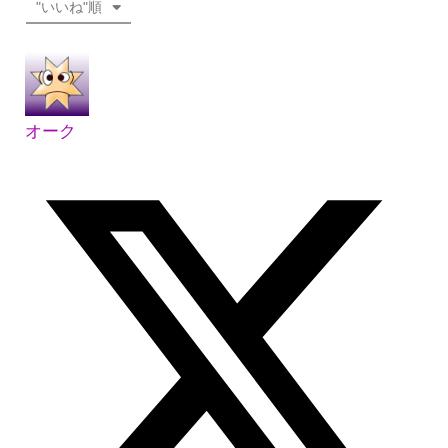
"いいね"順
オーク