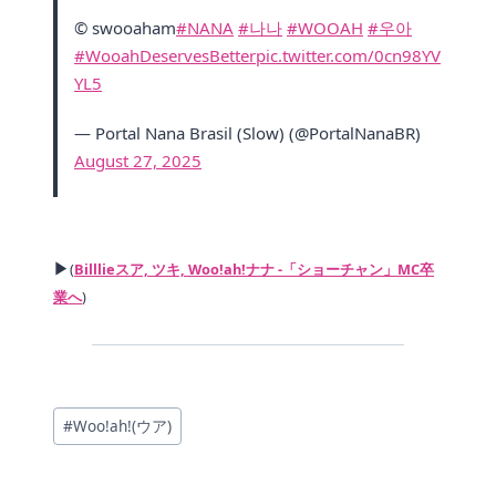
© swooaham
#NANA
#나나
#WOOAH
#우아
#WooahDeservesBetter
pic.twitter.com/0cn98YV
YL5
— Portal Nana Brasil (Slow) (@PortalNanaBR)
August 27, 2025
▶
(
Billlieスア, ツキ, Woo!ah!ナナ -「ショーチャン」MC卒
業へ
)
投
#
Woo!ah!(ウア)
稿
タ