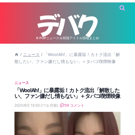
内
容
を
ス
キ
K-POPニュース＆韓国アイドル情報まとめ
ッ
/
ニュース
/
「Woo!Ah!」に暴露垢！カトク流出「解
プ
散したい、ファン嫌だし情もない」＋タバコ喫煙映像
ニュース
「Woo!Ah!」に暴露垢！カトク流出「解散した
い、ファン嫌だし情もない」＋タバコ喫煙映像
2025/9/2 16:50
(11か月前)
59 コメント