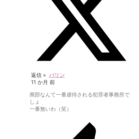
返信 »
パリン
11 か月 前
廃部なんて一番虐待される犯罪者事務所で
しょ
一番無いわ（笑）