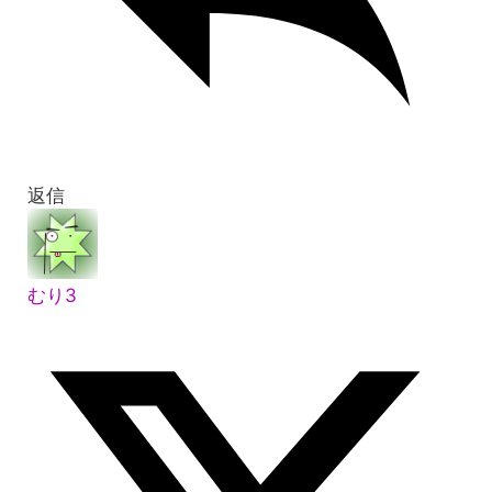
返信
むり3