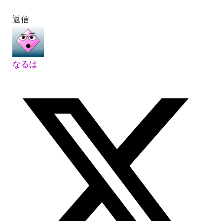
返信
なるは