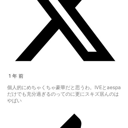
1 年 前
個人的にめちゃくちゃ豪華だと思うわ。IVEとaespa
だけでも充分過ぎるのってのに更にスキズ居んのは
やばい