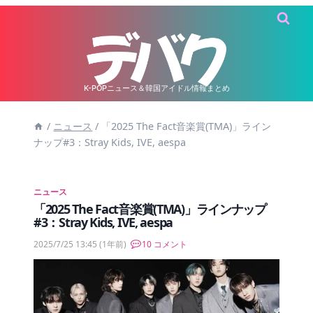
内
容
を
ス
キ
K-POPニュース＆韓国アイドル情報まとめ
ッ
/
ニュース
/
「2025 The Fact音楽賞(TMA)」ライン
プ
ナップ#3：Stray Kids, IVE, aespa
ニュース
「2025 The Fact音楽賞(TMA)」ラインナップ
#3：Stray Kids, IVE, aespa
2025/7/25 13:45
(1年前)
10 コメント