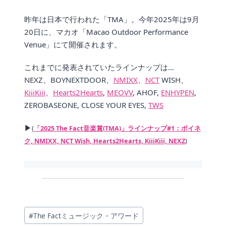
昨年は日本で行われた「TMA」。今年2025年は9月
20日に、マカオ「Macao Outdoor Performance
Venue」にて開催されます。
これまでに発表されていたラインナップは…
NEXZ、BOYNEXTDOOR、
NMIXX
、
NCT
WISH、
KiiiKiii
、
Hearts2Hearts
,
MEOVV
, AHOF,
ENHYPEN
,
ZEROBASEONE, CLOSE YOUR EYES,
TWS
▶
(
「2025 The Fact音楽賞(TMA)」ラインナップ#1：ボイネ
ク, NMIXX, NCT Wish, Hearts2Hearts, KiiiKiii, NEXZ
)
投
#
The Factミュージック・アワード
稿