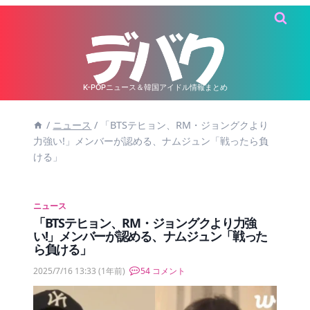
内
容
を
ス
キ
K-POPニュース＆韓国アイドル情報まとめ
ッ
/
ニュース
/
「BTSテヒョン、RM・ジョングクより
プ
力強い!」メンバーが認める、ナムジュン「戦ったら負
ける」
ニュース
「BTSテヒョン、RM・ジョングクより力強
い!」メンバーが認める、ナムジュン「戦った
ら負ける」
2025/7/16 13:33
(1年前)
54 コメント