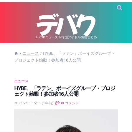
内
容
を
ス
キ
K-POPニュース＆韓国アイドル情報まとめ
ッ
/
ニュース
/
HYBE、「ラテン」ボーイズグループ・
プ
プロジェクト始動！参加者16人公開
ニュース
HYBE、「ラテン」ボーイズグループ・プロジ
ェクト始動！参加者16人公開
2025/7/11 15:11
(1年前)
38 コメント