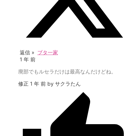
返信 »
ブタ一家
1 年 前
廃部でもルセラだけは最高なんだけどね。
修正 1 年 前 by サクラたん