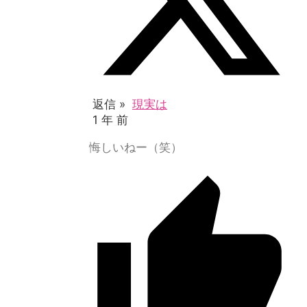
返信 »
現実は
1 年 前
悔しいねー（笑）