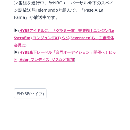
ン番組を進行中。米NBCユニバーサル傘下のスペイ
ン語放送局Telemundoと組んで、「Pase A La
Fama」が放送中です。
▶
(
HYBEアイドルに、「グラミー賞」投票権！ユンジン(Le
Sserafim),ヨンジュン(TXT),ウジ(Seventeen)ら、主催団体
会員に
)
▶
(
HYBE傘下レーベル「合同オーディション」開催へ！ビッ
ヒ, Ador, プレディス, ソスなど参加
)
投
#
HYBE(ハイブ)
稿
タ
グ: