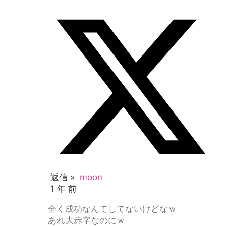
返信 »
moon
1 年 前
全く成功なんてしてないけどなｗ
あれ大赤字なのにｗ