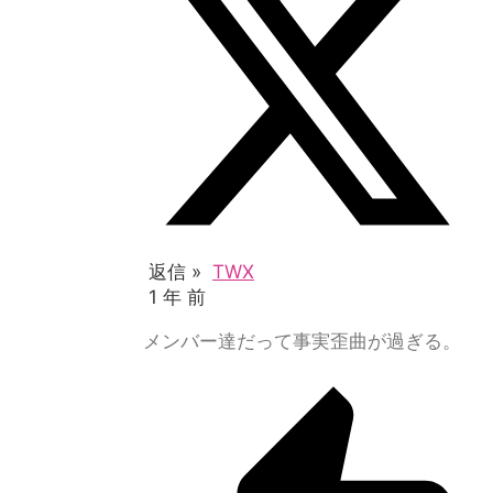
返信 »
TWX
1 年 前
メンバー達だって事実歪曲が過ぎる。