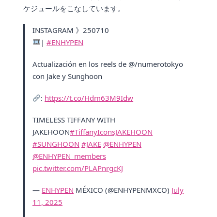
ケジュールをこなしています。
INSTAGRAM 》250710
|
#ENHYPEN
Actualización en los reels de @/numerotokyo
con Jake y Sunghoon
:
https://t.co/Hdm63M9Idw
TIMELESS TIFFANY WITH
JAKEHOON
#TiffanyIconsJAKEHOON
#SUNGHOON
#JAKE
@ENHYPEN
@ENHYPEN_members
pic.twitter.com/PLAPnrgcKJ
—
ENHYPEN
MÉXICO (@ENHYPENMXCO)
July
11, 2025