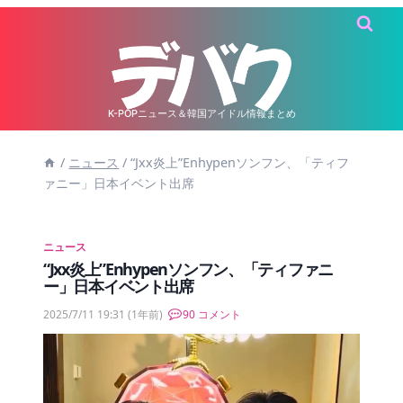
内
容
を
ス
キ
K-POPニュース＆韓国アイドル情報まとめ
ッ
/
ニュース
/
“Jxx炎上”Enhypenソンフン、「ティフ
プ
ァニー」日本イベント出席
ニュース
“Jxx炎上”Enhypenソンフン、「ティファニ
ー」日本イベント出席
2025/7/11 19:31
(1年前)
90 コメント