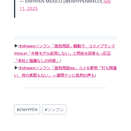
— ENHYPEN MÉXICO (@ENHYPENMXCO)
July
11, 2025
▶
(
Enhypenソンフン「差別用語」騒動で、コスメブランド
(Hince)「今後モデル起用しない」と問合せ回答も→訂正
「本社と協議なしの内容」
)
▶
(
Enhypenソンフン「差別用語Jxx」コメを釈明「打ち間違
い、何の意図もない」→ 謝罪ナシに批判の声も
)
投
#
ENHYPEN
#
ソンフン
稿
タ
グ: