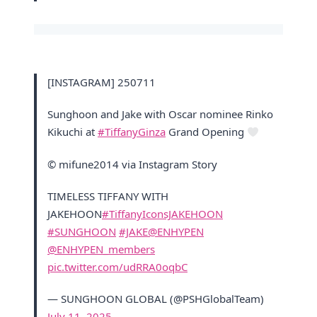
[INSTAGRAM] 250711
Sunghoon and Jake with Oscar nominee Rinko
Kikuchi at
#TiffanyGinza
Grand Opening
© mifune2014 via Instagram Story
TIMELESS TIFFANY WITH
JAKEHOON
#TiffanyIconsJAKEHOON
#SUNGHOON
#JAKE
@ENHYPEN
@ENHYPEN_members
pic.twitter.com/udRRA0oqbC
— SUNGHOON GLOBAL (@PSHGlobalTeam)
July 11, 2025