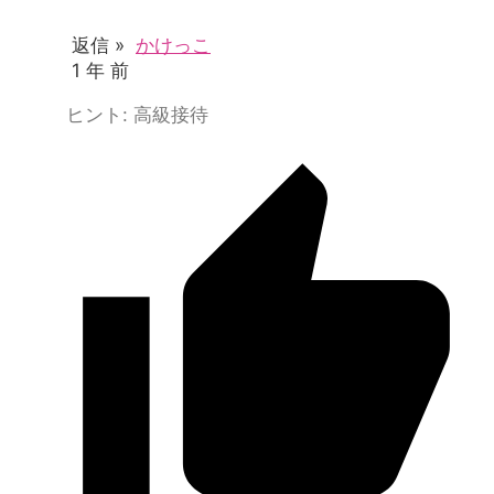
返信 »
かけっこ
1 年 前
ヒント: 高級接待