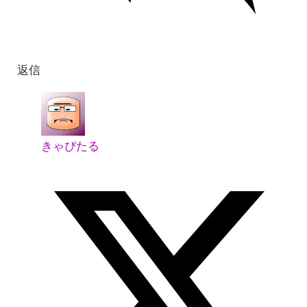
返信
きゃぴたる