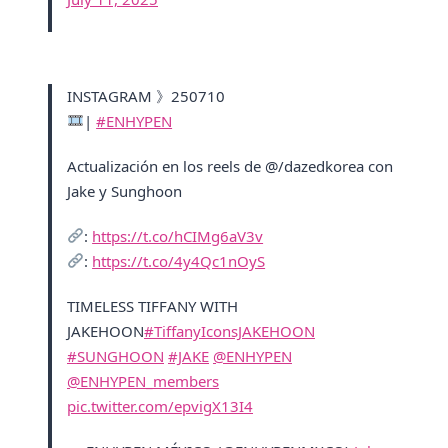
INSTAGRAM 》250710
|
#ENHYPEN
Actualización en los reels de @/dazedkorea con
Jake y Sunghoon
:
https://t.co/hCIMg6aV3v
:
https://t.co/4y4Qc1nOyS
TIMELESS TIFFANY WITH
JAKEHOON
#TiffanyIconsJAKEHOON
#SUNGHOON
#JAKE
@ENHYPEN
@ENHYPEN_members
pic.twitter.com/epvigX13I4