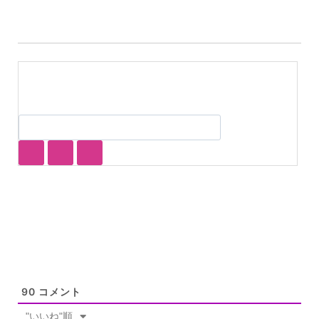
90
コメント
"いいね"順