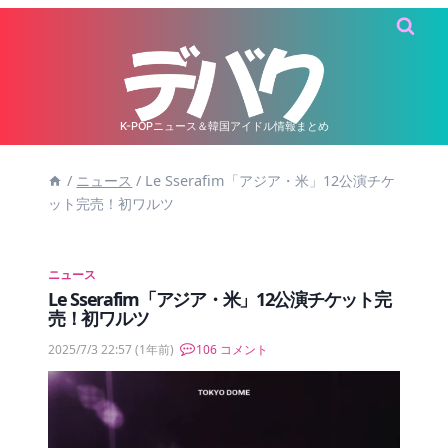
内
容
を
ス
キ
K-POPニュース＆韓国アイドル情報まとめ
ッ
/
ニュース
/
Le Sserafim「アジア・米」12公演チケ
プ
ット完売！初ワルツ
ニュース
Le Sserafim「アジア・米」12公演チケット完
売！初ワルツ
2025/7/3 22:57
(1年前)
106 コメント