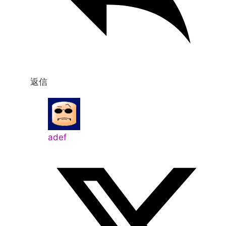
返信
adef