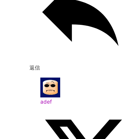
返信
adef