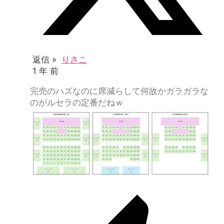
返信 »
りさこ
1 年 前
完売のハズなのに席減らして何故かガラガラな
のがルセラの定番だねｗ