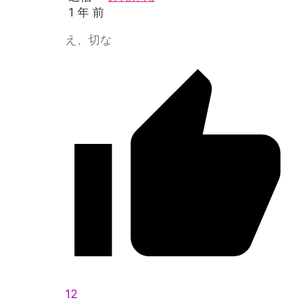
1 年 前
え、切な
12