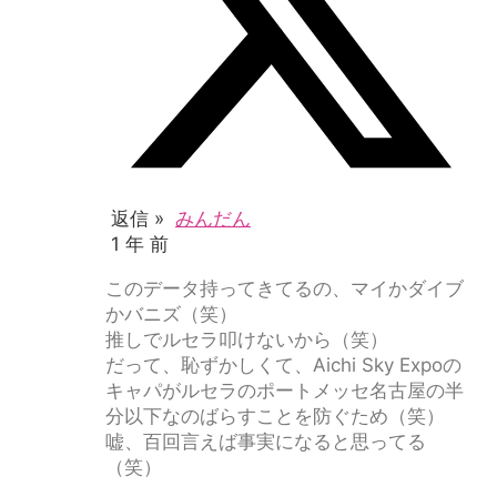
返信 »
みんだん
1 年 前
このデータ持ってきてるの、マイかダイブ
かバニズ（笑）
推しでルセラ叩けないから（笑）
だって、恥ずかしくて、Aichi Sky Expoの
キャパがルセラのポートメッセ名古屋の半
分以下なのばらすことを防ぐため（笑）
嘘、百回言えば事実になると思ってる
（笑）