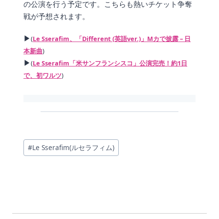
の公演を行う予定です。こちらも熱いチケット争奪
戦が予想されます。
▶
(
Le Sserafim、「Different (英語ver.)」Mカで披露 – 日
本新曲
)
▶
(
Le Sserafim「米サンフランシスコ」公演完売！約1日
で、初ワルツ
)
投
#
Le Sserafim(ルセラフィム)
稿
タ
グ: