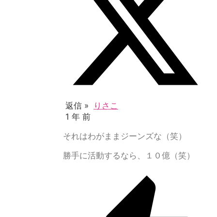
返信 »
りさこ
1 年 前
それはわがままジーンズな（笑）
勝手に活動するなら、１０億（笑）