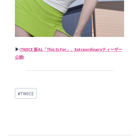
▶
(
TWICE 新AL「This Is For」、Extraordinaryティーザー
公開
)
投
#
TWICE
稿
タ
グ: