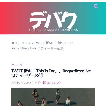
内
容
を
ス
キ
K-POPニュース＆韓国アイドル情報まとめ
ッ
/
ニュース
/
TWICE 新AL「This Is For」、
プ
Regardless:Live it!ティーザー公開
ニュース
TWICE 新AL「This Is For」、Regardless:Live
it!ティーザー公開
2025/7/1 00:55
(1年前)
18 コメント