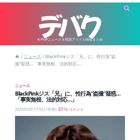
内
容
を
ス
キ
K-POPニュース＆韓国アイドル情報まとめ
ッ
/
ニュース
/
BlackPinkジス「兄」に、性行為”盗
プ
撮”疑惑…「事実無根、法的対応…」
ニュース
BlackPinkジス「兄」に、性行為”盗撮”疑惑…
「事実無根、法的対応…」
2025/5/29 17:52
(1年前)
16 コメント