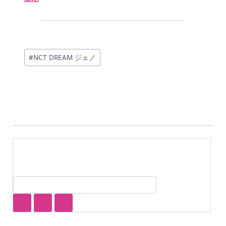
投
#
NCT DREAM ジェノ
稿
タ
グ: