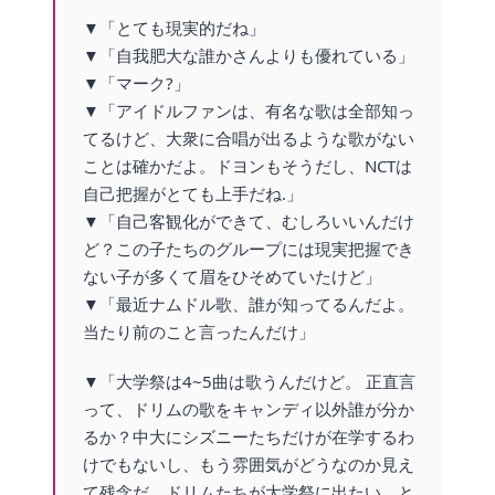
▼「とても現実的だね」
▼「自我肥大な誰かさんよりも優れている」
▼「マーク?」
▼「アイドルファンは、有名な歌は全部知っ
てるけど、大衆に合唱が出るような歌がない
ことは確かだよ。ドヨンもそうだし、NCTは
自己把握がとても上手だね.」
▼「自己客観化ができて、むしろいいんだけ
ど？この子たちのグループには現実把握でき
ない子が多くて眉をひそめていたけど」
▼「最近ナムドル歌、誰が知ってるんだよ。
当たり前のこと言ったんだけ」
▼「大学祭は4~5曲は歌うんだけど。 正直言
って、ドリムの歌をキャンディ以外誰が分か
るか？中大にシズニーたちだけが在学するわ
けでもないし、もう雰囲気がどうなのか見え
て残念だ。ドリムたちが大学祭に出たい、と