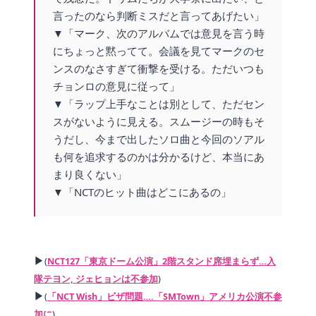
言ったのなら判断ミスだと言ってあげたい」
▼「マーク、次のアルバムでは意見を言う時
にちょっと黙ってて。会議を見てマークのセ
ンスのなさすぎて衝撃を受ける。ただいつも
チョンロの意見に従って」
▼「ラップ上手なことは別として、ただセン
スがないように見える。スムージーの時もそ
うだし、今まで出したソロ曲と今回のソアル
も何を追求するのかは分かるけど、本当にあ
まり良くない」
▼「NCTのヒット曲はどこにあるの」
▶
(
NCT127「東京ドーム公演」2階スタンド席埋まらず…入
隊テヨン, ジェヒョンは不参加
)
▶
(
「NCT Wish」ビザ問題….「SMTown」アメリカ公演不参
加に
)