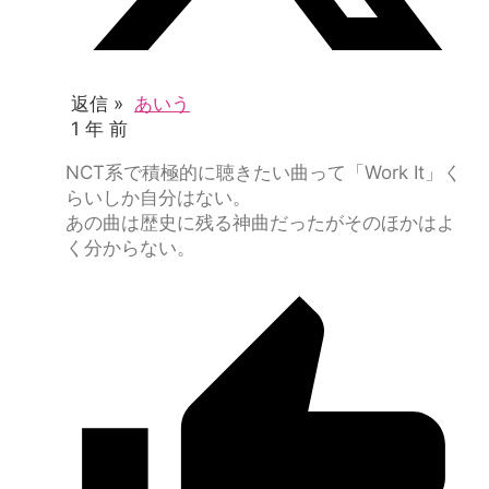
返信 »
あいう
1 年 前
NCT系で積極的に聴きたい曲って「Work It」く
らいしか自分はない。
あの曲は歴史に残る神曲だったがそのほかはよ
く分からない。