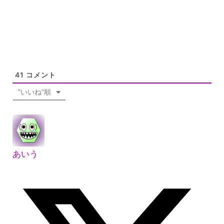
41
コメント
"いいね"順
あいう