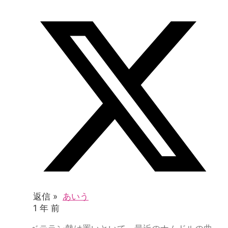
返信 »
あいう
1 年 前