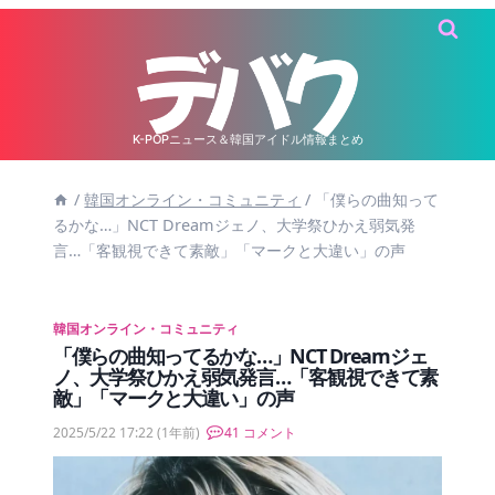
内
容
を
ス
キ
K-POPニュース＆韓国アイドル情報まとめ
ッ
/
韓国オンライン・コミュニティ
/
「僕らの曲知って
プ
るかな…」NCT Dreamジェノ、大学祭ひかえ弱気発
言…「客観視できて素敵」「マークと大違い」の声
韓国オンライン・コミュニティ
「僕らの曲知ってるかな…」NCT Dreamジェ
ノ、大学祭ひかえ弱気発言…「客観視できて素
敵」「マークと大違い」の声
2025/5/22 17:22
(1年前)
41 コメント