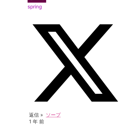
spring
返信 »
ソープ
1 年 前