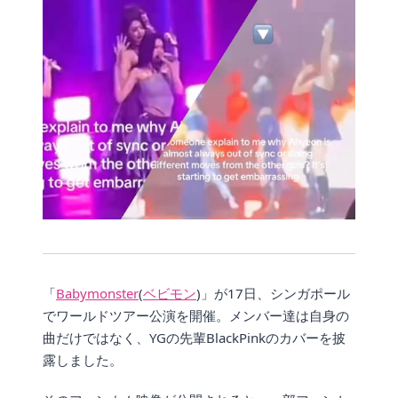
「
Babymonster
(
ベビモン
)」が17日、シンガポール
でワールドツアー公演を開催。メンバー達は自身の
曲だけではなく、YGの先輩BlackPinkのカバーを披
露しました。