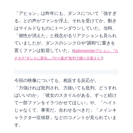
「アヒョン」は昨年にも、ダンスについて「強すぎ
る」との声がファンか浮上。それを受けてか、動き
はマイルドなものにトーンダウンしていた。当時、
「個性が消えた」と残念がるリアクションも見られ
ていましたが、ダンスのシンクロや”調和”に重きを
置くファンは歓迎していた。
(
Babymonsterアヒョン、”カ
チカチ”ダンスに変化…..”やり過ぎ”批判で踊り方変えた?
)
今回の映像についても、相反する反応が。
「力強ければ批判され、力抜いても批判。どうすれ
ばいいのか」「彼女のスタイルがある。ずっと続け
て一部ファンをイラつかせてほしい」や、「ヘイト
じゃなくて、事実だ。合わせるべきだ」「メインキ
ャラクター症候群」などのコメントが見られていま
す。