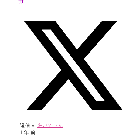
ttt
返信 »
あいてぃん
1 年 前