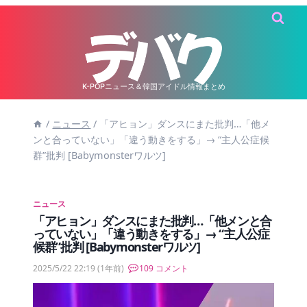
内
容
を
ス
キ
K-POPニュース＆韓国アイドル情報まとめ
ッ
/
ニュース
/
「アヒョン」ダンスにまた批判…「他メ
プ
ンと合っていない」「違う動きをする」→ “主人公症候
群”批判 [Babymonsterワルツ]
ニュース
「アヒョン」ダンスにまた批判…「他メンと合
っていない」「違う動きをする」→ “主人公症
候群”批判 [Babymonsterワルツ]
2025/5/22 22:19
(1年前)
109 コメント