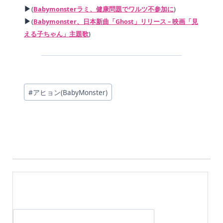
▶
(
Babymonsterラミ、健康問題でワルツ不参加に
)
▶
(
Babymonster、日本新曲「Ghost」リリース – 映画「見
える子ちゃん」主題歌
)
投
#
アヒョン(BabyMonster)
稿
タ
グ: