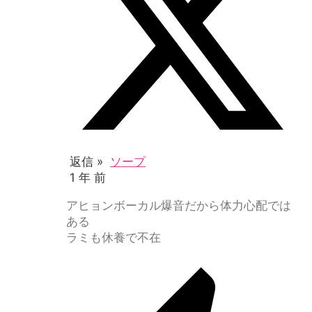
返信 »
ソープ
1 年 前
アヒョンボーカル爆音だから体力心配では
ある
ラミも休養で不在