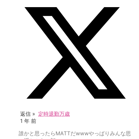
返信 »
定時退勤万歳
1 年 前
誰かと思ったらMATTだwwwやっぱりみんな思