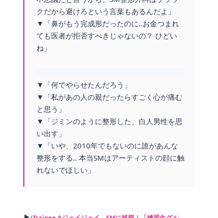
クだから避けろという言葉もあるんだよ」
▼「鼻がもう完成形だったのに..お金つまれ
ても医者が拒否すべきじゃないの？ ひどい
ね」
▼「何でやらせたんだろう」
▼「私があの人の親だったらすごく心が痛む
と思う」
▼「ジミンのように整形した、白人男性を思
い出す」
▼「いや、2010年でもないのに誰があんな
整形をする.. 本当SMはアーティストの顔に触
れないでほしい」
▶
(
Trainee Aジェイジェイ、SMに移籍！「練習生グル