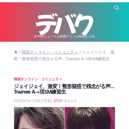
内
容
を
ス
キ
K-POPニュース＆韓国アイドル情報まとめ
ッ
/
韓国オンライン・コミュニティ
/
ジェイジェイ、激
プ
変！整形疑惑で残念がる声…Trainee A→現SM練習生
韓国オンライン・コミュニティ
ジェイジェイ、激変！整形疑惑で残念がる声…
Trainee A→現SM練習生
2025/5/14 15:08
(1年前)
59 コメント