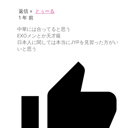
返信 »
とぅーる
1 年 前
中華には合ってると思う
EXOメンとか天才級
日本人に関しては本当にJYPを見習った方がい
いと思う