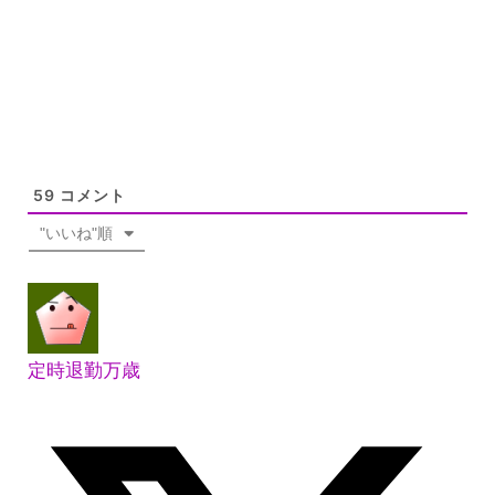
59
コメント
"いいね"順
定時退勤万歳