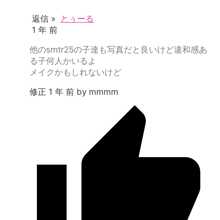
返信 »
とぅーる
1 年 前
他のsmtr25の子達も写真だと良いけど違和感あ
る子何人かいるよ
メイクかもしれないけど
修正 1 年 前 by mmmm