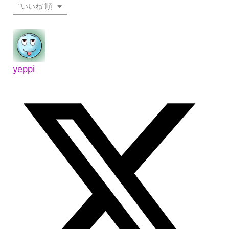
"いいね"順
yeppi