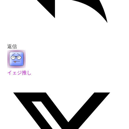
返信
イェジ推し