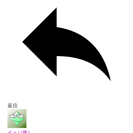
返信
イェジ推し