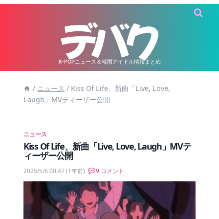
内
容
を
ス
キ
K-POPニュース＆韓国アイドル情報まとめ
ッ
/
ニュース
/
Kiss Of Life、新曲「Live, Love,
プ
Laugh」MVティーザー公開
ニュース
Kiss Of Life、新曲「Live, Love, Laugh」MVテ
ィーザー公開
2025/5/6 00:47
(1年前)
9 コメント