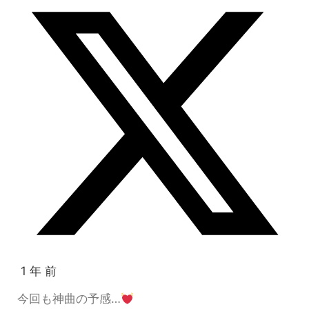
1 年 前
今回も神曲の予感…