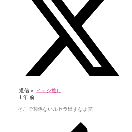
返信 »
イェジ推し
1 年 前
そこで関係ないルセラ出すなよ笑