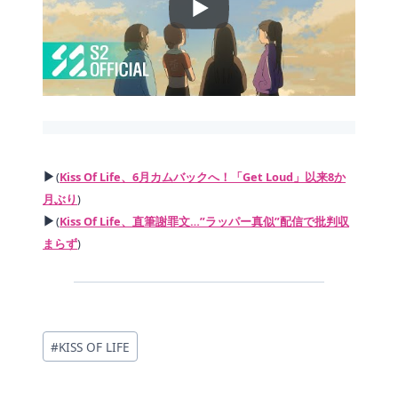
▶
(
Kiss Of Life、6月カムバックへ！「Get Loud」以来8か
月ぶり
)
▶
(
Kiss Of Life、直筆謝罪文…”ラッパー真似”配信で批判収
まらず
)
投
#
KISS OF LIFE
稿
タ