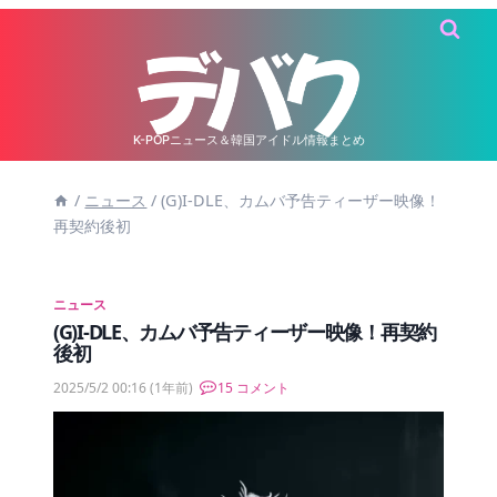
内
容
を
ス
キ
K-POPニュース＆韓国アイドル情報まとめ
ッ
/
ニュース
/
(G)I-DLE、カムバ予告ティーザー映像！
プ
再契約後初
ニュース
(G)I-DLE、カムバ予告ティーザー映像！再契約
後初
2025/5/2 00:16
(1年前)
15 コメント