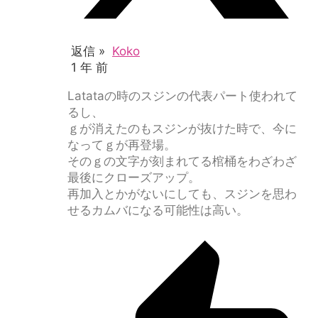
返信 »
Koko
1 年 前
Latataの時のスジンの代表パート使われて
るし、
ｇが消えたのもスジンが抜けた時で、今に
なってｇが再登場。
そのｇの文字が刻まれてる棺桶をわざわざ
最後にクローズアップ。
再加入とかがないにしても、スジンを思わ
せるカムバになる可能性は高い。