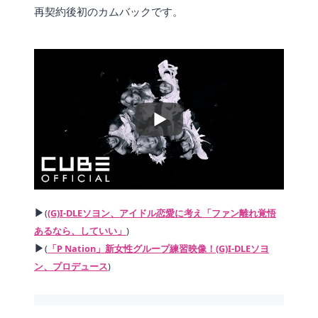
再契約後初のカムバックです。
▶
(
(G)I-DLEソヨン、アイドル恋愛に考え「ファン離れ覚悟
あるなら、していい」
)
▶
(
「P Nation」新女性グループ練習映像！(G)I-DLEソヨ
ン、プロデュース
)