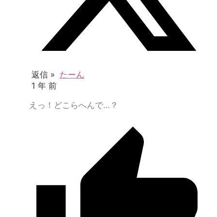
返信 »
たーん
1 年 前
えっ！どこらへんで…？