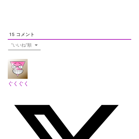
15
コメント
"いいね"順
ぐくぐく