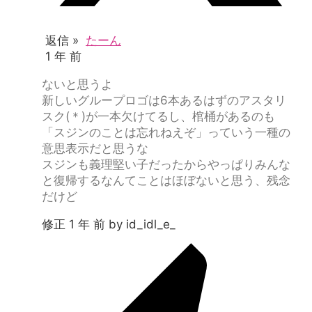
返信 »
たーん
1 年 前
ないと思うよ
新しいグループロゴは6本あるはずのアスタリ
スク(＊)が一本欠けてるし、棺桶があるのも
「スジンのことは忘れねえぞ」っていう一種の
意思表示だと思うな
スジンも義理堅い子だったからやっぱりみんな
と復帰するなんてことはほぼないと思う、残念
だけど
修正 1 年 前 by id_idl_e_