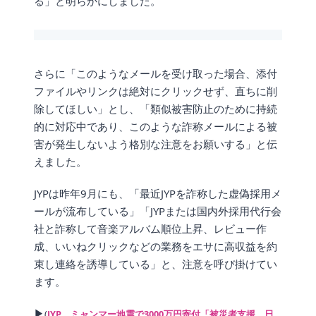
る」と明らかにしました。
さらに「このようなメールを受け取った場合、添付
ファイルやリンクは絶対にクリックせず、直ちに削
除してほしい」とし、「類似被害防止のために持続
的に対応中であり、このような詐称メールによる被
害が発生しないよう格別な注意をお願いする」と伝
えました。
JYPは昨年9月にも、「最近JYPを詐称した虚偽採用メ
ールが流布している」「JYPまたは国内外採用代行会
社と詐称して音楽アルバム順位上昇、レビュー作
成、いいねクリックなどの業務をエサに高収益を約
束し連絡を誘導している」と、注意を呼び掛けてい
ます。
▶
(
JYP、ミャンマー地震で3000万円寄付「被災者支援、日