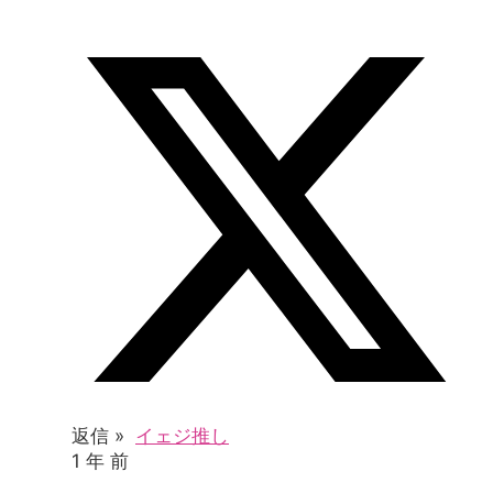
返信 »
イェジ推し
1 年 前