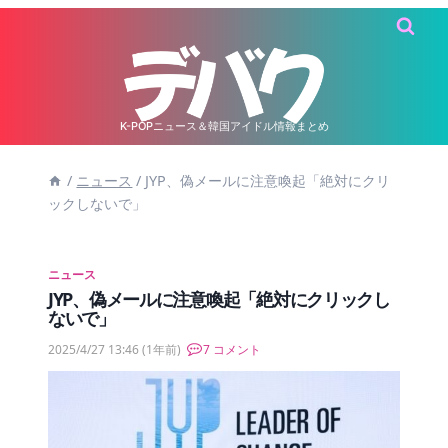
内
容
を
ス
キ
K-POPニュース＆韓国アイドル情報まとめ
ッ
/
ニュース
/
JYP、偽メールに注意喚起「絶対にクリ
プ
ックしないで」
ニュース
JYP、偽メールに注意喚起「絶対にクリックし
ないで」
2025/4/27 13:46
(1年前)
7 コメント