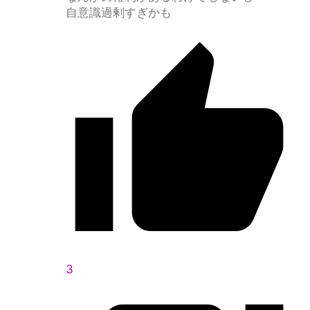
自意識過剰すぎかも
3