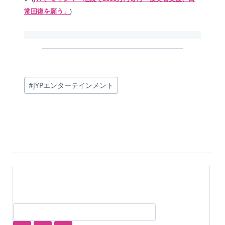
常回復を願う」
)
投
#
JYPエンターテインメント
稿
タ
グ: