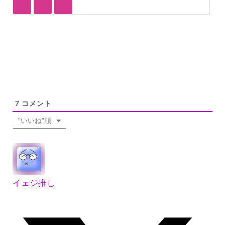
7
コメント
"いいね"順
イェジ推し