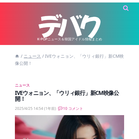
内
容
を
ス
キ
K-POPニュース＆韓国アイドル情報まとめ
ッ
/
ニュース
/
IVEウォニョン、「ウリィ銀行」新CM映
プ
像公開！
ニュース
IVEウォニョン、「ウリィ銀行」新CM映像公
開！
2025/4/25 14:54
(1年前)
10 コメント