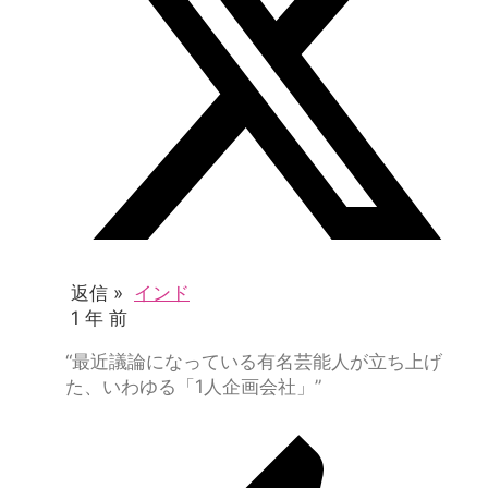
返信 »
インド
1 年 前
“最近議論になっている有名芸能人が立ち上げ
た、いわゆる「1人企画会社」”