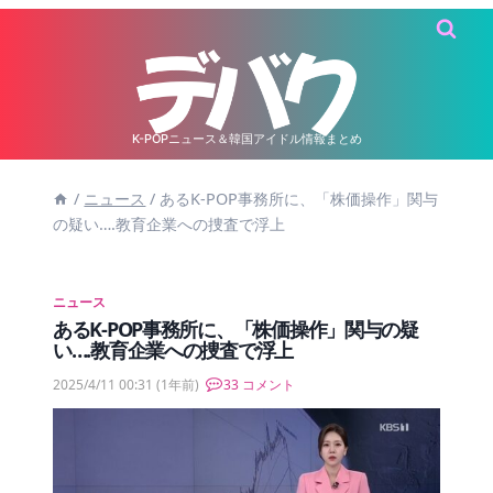
内
容
を
ス
キ
K-POPニュース＆韓国アイドル情報まとめ
ッ
/
ニュース
/
あるK-POP事務所に、「株価操作」関与
プ
の疑い….教育企業への捜査で浮上
ニュース
あるK-POP事務所に、「株価操作」関与の疑
い….教育企業への捜査で浮上
2025/4/11 00:31
(1年前)
33 コメント