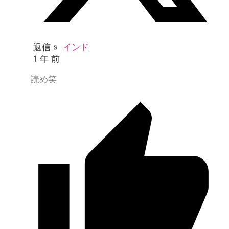
返信 »
インド
1 年 前
読め笑