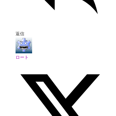
返信
ロート