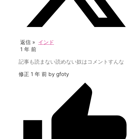
返信 »
インド
1 年 前
記事も読まない読めない奴はコメントすんな
修正 1 年 前 by gfoty