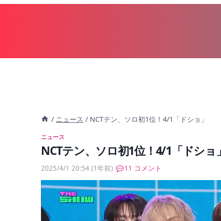
内
容
を
ス
キ
ッ
プ
/
ニュース
/
NCTテン、ソロ初1位！4/1「ドショ」
ニュース
NCTテン、ソロ初1位！4/1「ドショ
2025/4/1 20:54
(1年前)
11 コメント