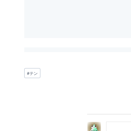
投
#
テン
稿
タ
グ: