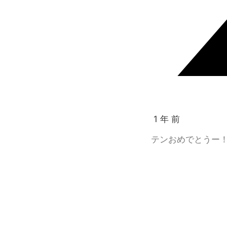
1 年 前
テンおめでとうー