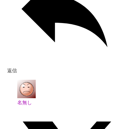
返信
名無し