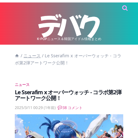
内
容
を
ス
キ
K-POPニュース＆韓国アイドル情報まとめ
ッ
/
ニュース
/
Le Sserafim x オーバーウォッチ ‐ コラ
プ
ボ第2弾アートワーク公開！
ニュース
Le Sserafim x オーバーウォッチ ‐ コラボ第2弾
アートワーク公開！
2025/3/11 00:29
(1年前)
38 コメント