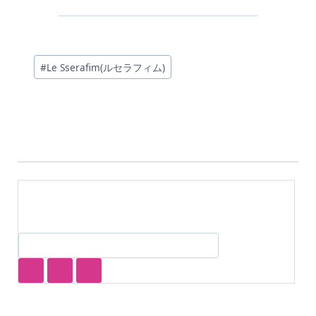
投
#
Le Sserafim(ルセラフィム)
稿
タ
グ: