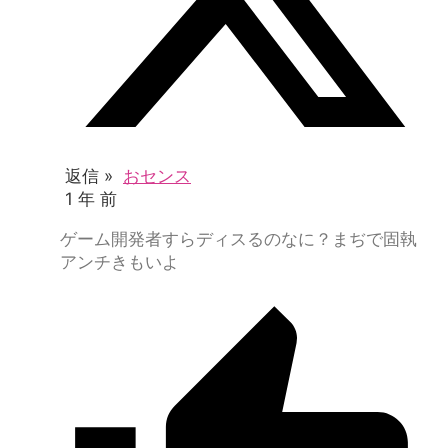
返信 »
おセンス
1 年 前
ゲーム開発者すらディスるのなに？まぢで固執
アンチきもいよ