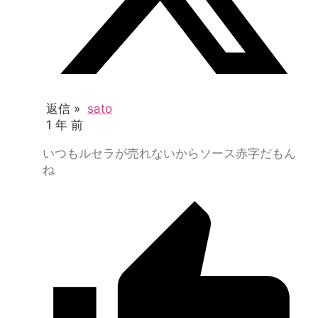
返信 »
sato
1 年 前
いつもルセラが売れないからソース赤字だもん
ね