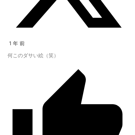
1 年 前
何このダサい絵（笑）