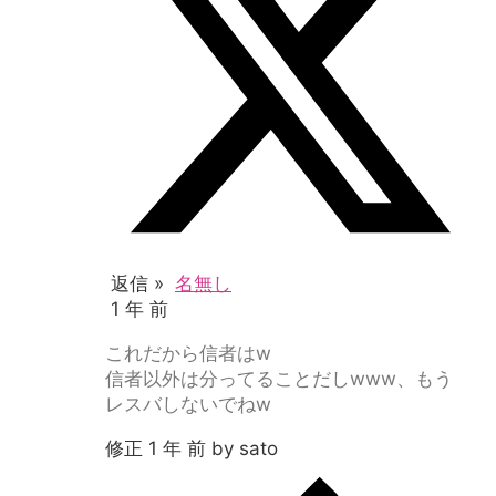
返信 »
名無し
1 年 前
これだから信者はw
信者以外は分ってることだしwww、もう
レスバしないでねw
修正 1 年 前 by sato