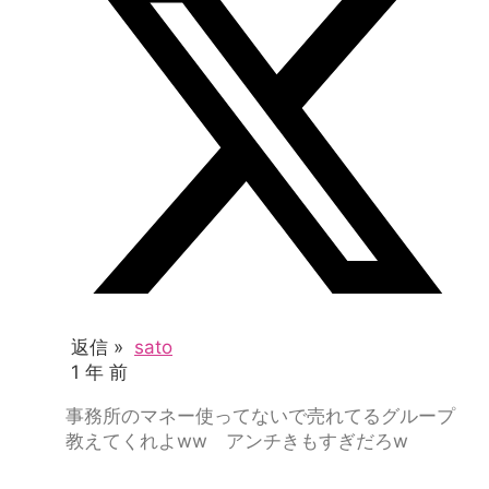
返信 »
sato
1 年 前
事務所のマネー使ってないで売れてるグループ
教えてくれよww アンチきもすぎだろw