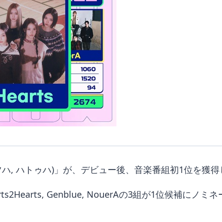
ツハ, ハトゥハ)」が、デビュー後、音楽番組初1位を獲
arts2Hearts, Genblue, NouerAの3組が1位候