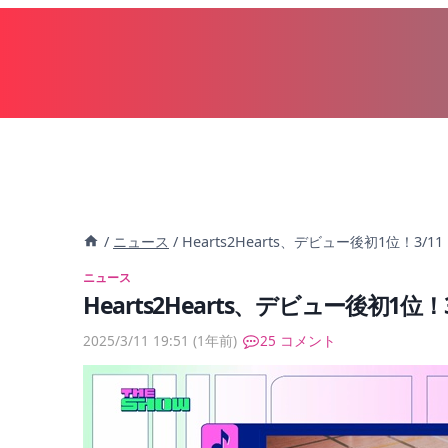
内
容
を
ス
キ
ッ
プ
/
ニュース
/
Hearts2Hearts、デビュー後初1位！3/
ニュース
Hearts2Hearts、デビュー後初1位
2025/3/11 19:51
(1年前)
25 コメント