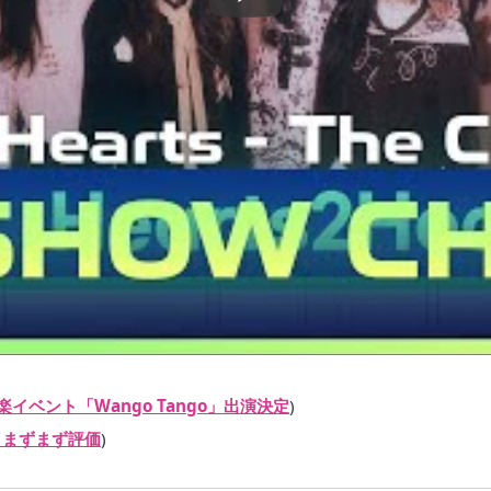
楽イベント「Wango Tango」出演決定
)
3点」まずまず評価
)