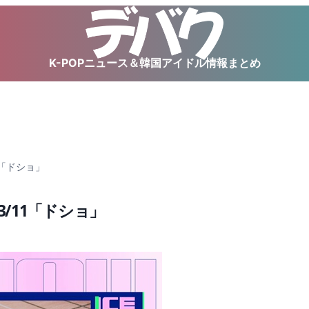
K-POPニュース＆韓国アイドル情報まとめ
11「ドショ」
！3/11「ドショ」