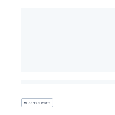
投
#
Hearts2Hearts
稿
タ