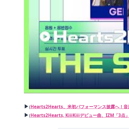
▶
(
Hearts2Hearts、米初パフォーマンス披露へ！音
▶
(
Hearts2Hearts, KiiiKiiiデビュー曲、IZM「