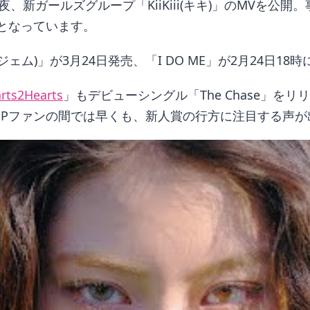
、新ガールズグループ「KiiKiii(キキ)」のMVを公
ズとなっています。
カットジェム)」が3月24日発売、「I DO ME」が2月24
rts2Hearts
」もデビューシングル「The Chase」
OPファンの間では早くも、新人賞の行方に注目する声