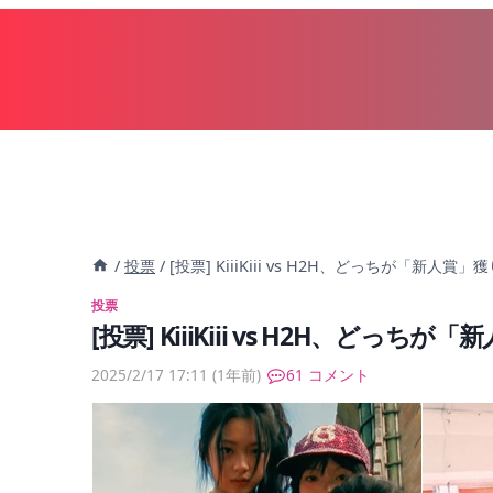
内
容
を
ス
キ
ッ
プ
/
投票
/
[投票] KiiiKiii vs H2H、どっちが「
投票
[投票] KiiiKiii vs H2H、
2025/2/17 17:11
(1年前)
61 コメント