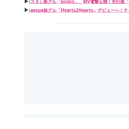
▶
(
スタシ新グル「kiiikiii」、MV電撃公開！先行曲「I
▶
(
aespa妹グル「Hearts2Hearts」デビューへ！