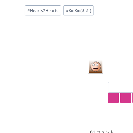
投
#
Hearts2Hearts
#
KiiiKiii(キキ)
稿
タ
グ:
61
コメント