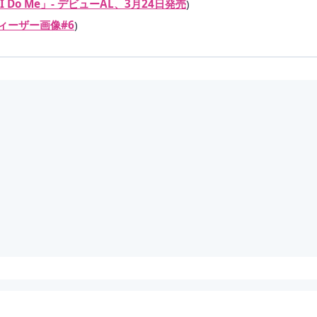
 Do Me」- デビューAL、3月24日発売
)
ティーザー画像#6
)