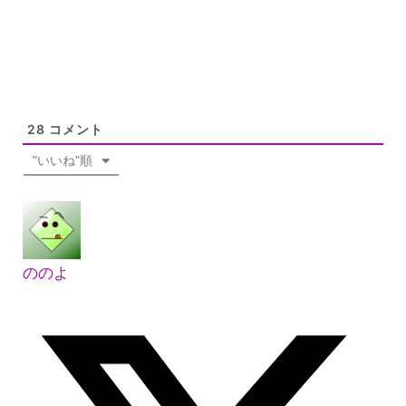
28
コメント
"いいね"順
ののよ