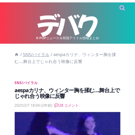
内
容
を
ス
キ
K-POPニュース＆韓国アイドル情報まとめ
ッ
/
SNS/バイラル
/
aespaカリナ、ウィンター胸を揉
プ
む….舞台上でじゃれ合う映像に反響
SNS/バイラル
aespaカリナ、ウィンター胸を揉む….舞台上で
じゃれ合う映像に反響
2025/2/7 18:04
(2年前)
28 コメント