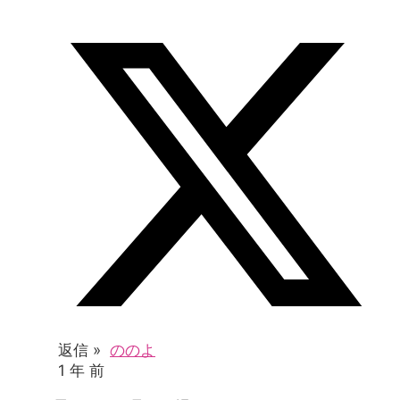
返信 »
ののよ
1 年 前