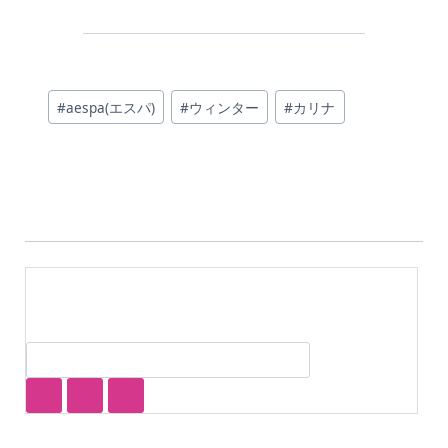
投
#
aespa(エスパ)
#
ウィンター
#
カリナ
稿
タ
グ: