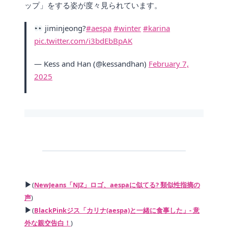
ップ」をする姿が度々見られています。
jiminjeong?
#aespa
#winter
#karina
pic.twitter.com/i3bdEbBpAK
— Kess and Han (@kessandhan)
February 7,
2025
▶
(
NewJeans「NJZ」ロゴ、aespaに似てる? 類似性指摘の
声
)
▶
(
BlackPinkジス「カリナ(aespa)と一緒に食事した」- 意
外な親交告白！
)