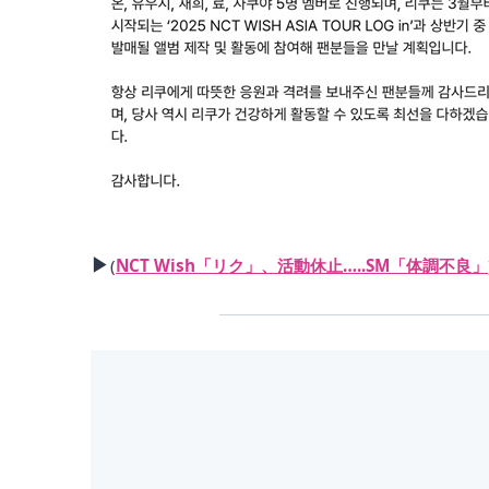
▶
(
NCT Wish「リク」、活動休止…..SM「体調不良」