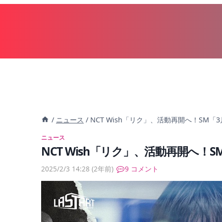
内
容
を
ス
キ
ッ
プ
/
ニュース
/
NCT Wish「リク」、活動再開へ！SM
ニュース
NCT Wish「リク」、活動再開へ！
2025/2/3 14:28
(2年前)
9 コメント