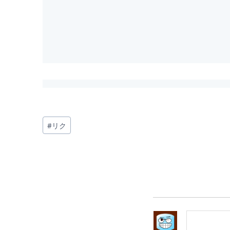
投
#
リク
稿
タ
グ: