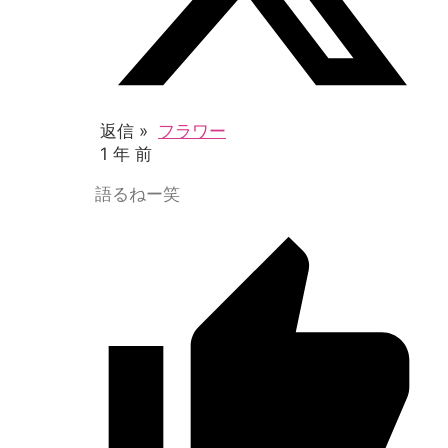
返信 »
フラワー
1 年 前
語るねー笑