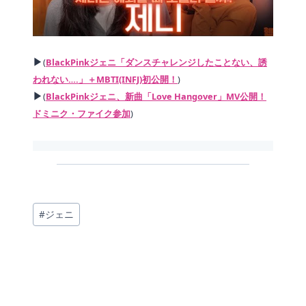
▶
(
BlackPinkジェニ「ダンスチャレンジしたことない、誘
われない….」＋MBTI(INFJ)初公開！
)
▶
(
BlackPinkジェニ、新曲「Love Hangover」MV公開！
ドミニク・ファイク参加
)
投
#
ジェニ
稿
タ
グ: