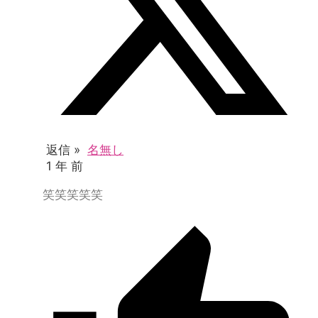
返信 »
名無し
1 年 前
笑笑笑笑笑