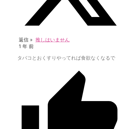
返信 »
推しはいません
1 年 前
タバコとおくすりやってれば食欲なくなるで