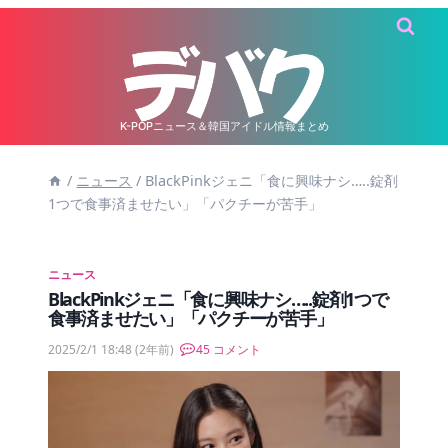
内
容
を
ス
キ
K-POPニュース＆韓国アイドル情報まとめ
ッ
/
ニュース
/
BlackPinkジェニ「食に興味ナシ…..錠剤
プ
1つで食事済ませたい」「パクチーが苦手」
ニュース
BlackPinkジェニ「食に興味ナシ…..錠剤1つで
食事済ませたい」「パクチーが苦手」
2025/2/1 18:48
(2年前)
45 コメント