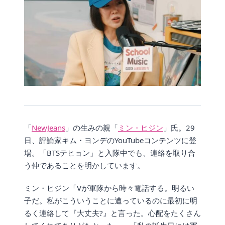
「
NewJeans
」の生みの親「
ミン・ヒジン
」氏。29
日、評論家キム・ヨンデのYouTubeコンテンツに登
場。「BTSテヒョン」と入隊中でも、連絡を取り合
う仲であることを明かしています。
ミン・ヒジン「Vが軍隊から時々電話する。明るい
子だ。私がこういうことに遭っているのに最初に明
るく連絡して『大丈夫?』と言った。心配をたくさん