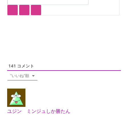
141
コメント
"いいね"順
ユジン ミンジュしか勝たん