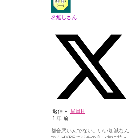
名無しさん
返信 »
局員H
1 年 前
都合悪いんでない。いい加減なん
でもHYBEに都合の良い方に持っ