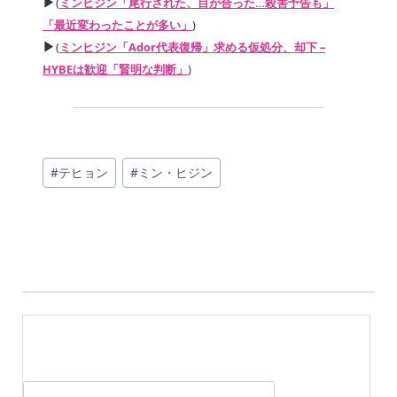
▶
(
ミンヒジン「尾行された、目が合った…殺害予告も」
「最近変わったことが多い」
)
▶
(
ミンヒジン「Ador代表復帰」求める仮処分、却下 –
HYBEは歓迎「賢明な判断」
)
投
#
テヒョン
#
ミン・ヒジン
稿
タ
グ: