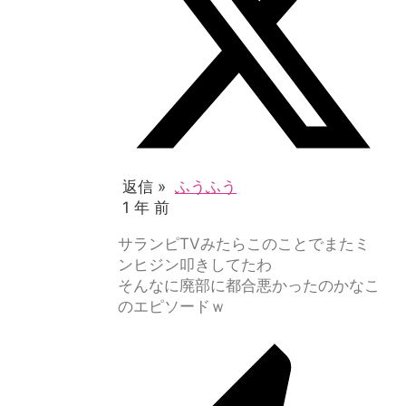
返信 »
ふうふう
1 年 前
サランピTVみたらこのことでまたミ
ンヒジン叩きしてたわ
そんなに廃部に都合悪かったのかなこ
のエピソードｗ