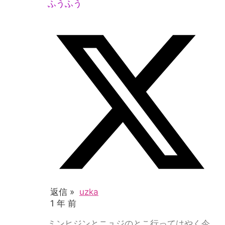
ふうふう
返信 »
uzka
1 年 前
ミンヒジンとニュジのとこ行ってはやく今