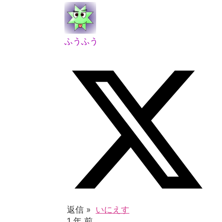
ふうふう
返信 »
いにえす
1 年 前