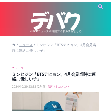
内
容
を
ス
キ
K-POPニュース＆韓国アイドル情報まとめ
ッ
/
ニュース
/
ミンヒジン「BTSテヒョン、4月会見当
プ
時に連絡….優しい子」
ニュース
ミンヒジン「BTSテヒョン、4月会見当時に連
絡….優しい子」
2024/10/29 23:32
(2年前)
141 コメント