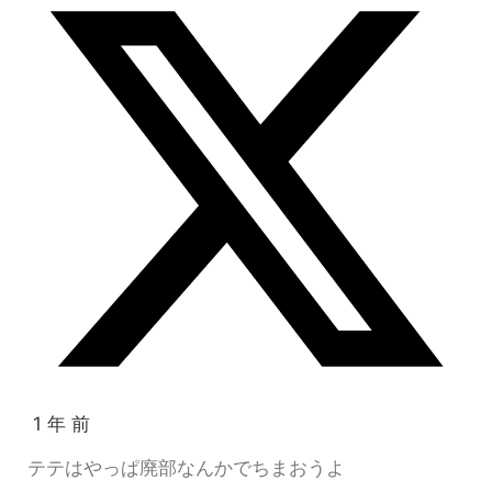
1 年 前
テテはやっぱ廃部なんかでちまおうよ