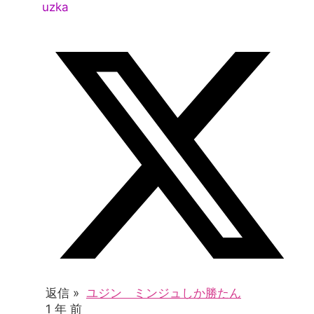
uzka
返信 »
ユジン ミンジュしか勝たん
1 年 前