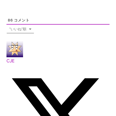
86
コメント
"いいね"順
CJE