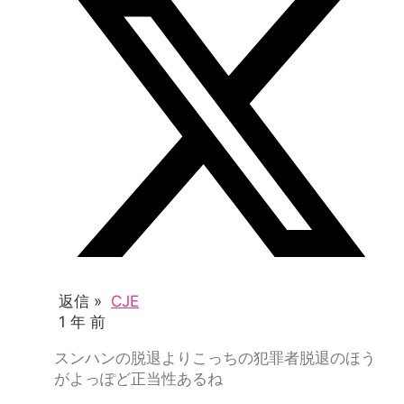
返信 »
CJE
1 年 前
スンハンの脱退よりこっちの犯罪者脱退のほう
がよっぽど正当性あるね