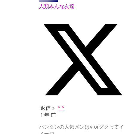
人類みんな友達
返信 »
^ ^
1 年 前
バンタンの人気メンはv orグクってイ
メージ