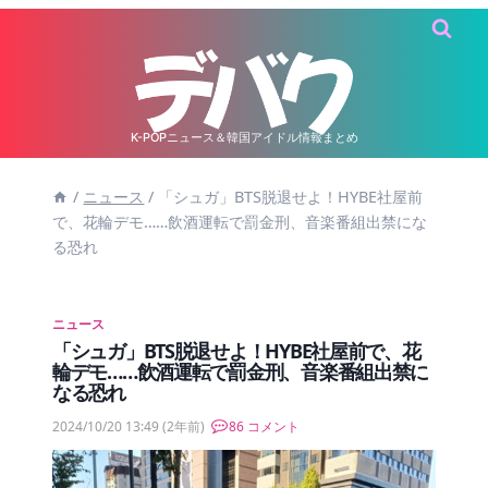
内
容
を
ス
キ
K-POPニュース＆韓国アイドル情報まとめ
ッ
/
ニュース
/
「シュガ」BTS脱退せよ！HYBE社屋前
プ
で、花輪デモ……飲酒運転で罰金刑、音楽番組出禁にな
る恐れ
ニュース
「シュガ」BTS脱退せよ！HYBE社屋前で、花
輪デモ……飲酒運転で罰金刑、音楽番組出禁に
なる恐れ
2024/10/20 13:49
(2年前)
86 コメント