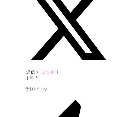
返信 »
モッチリ
1 年 前
それいいね