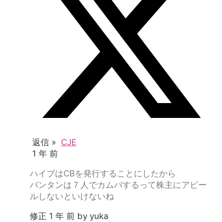
返信 »
CJE
1 年 前
ハイブはCBを発行することにしたから
バンタンは７人でカムバするって株主にアピー
ルしないといけないね
修正 1 年 前 by yuka