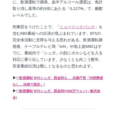
に、飲酒運転で摘発。血中アルコール濃度は、免許
取り消し基準の約3倍にあたる「0.227%」で、酩酊
レベルでした。
刑事罰をうけたことで、「
ミュージックバンク
」を
含むKBS番組への出演が危ぶまれています。BTSの
完全体活動に支障を与える恐れがある。飲酒運転摘
発後、ケーブルテレビ局「tvN」や地上波MBCはす
でに、番組内で「シュガ」の顔にボカシなどを入る
対応に乗り出しています。少なくとも向こう数年、
音楽番組出演は難しくなるものと思われます。
▶
(
”飲酒運転”BTSシュガ、罰金刑も…..兵務庁長「内部懲戒
なし….法律で規定」
)
▶
(
”飲酒運転”BTSシュガ、罰金刑(1500万ウォン) – 略式命
令
)