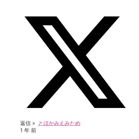
返信 »
とほかみえみため
1 年 前