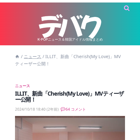
内
容
を
ス
キ
K-POPニュース＆韓国アイドル情報まとめ
ッ
/
ニュース
/
ILLIT、新曲「Cherish(My Love)」MV
プ
ティーザー公開！
ニュース
ILLIT、新曲「Cherish(My Love)」MVティーザ
ー公開！
2024/10/18 18:40
(2年前)
64 コメント