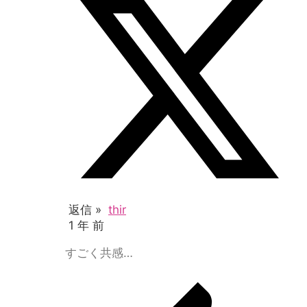
返信 »
thir
1 年 前
すごく共感…